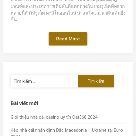
เกณฑ์และประเภทการเดิมพันที่แตกต่างกัน เกมรูเล็ตที่หลาก
หลายนี้ทำให้รูเล็ต คาสิโนออนไลน์ น่าสนใจและน่าตื่นเต้นยิ่ง
ขึ้น…
Read More
Tìm
kiếm
cho:
Bài viết mới
Giới thiệu nhà cái casino uy tín Cat368 2024
Kèo nhà cái nhận định Bắc Macedonia – Ukraine tại Euro