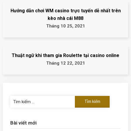
Hướng dẫn chơi WM casino trực tuyến dễ nhất trên
kèo nhà cái M88
Tháng 10 25, 2021
Thuật ngữ khi tham gia Roulette tại casino online
Tháng 12 22, 2021
Tìm
kiếm
cho:
Bài viết mới