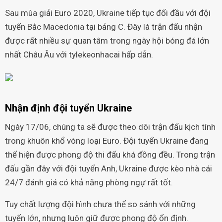
Sau mùa giải Euro 2020, Ukraine tiếp tục đối đầu với đội
tuyển Bắc Macedonia tại bảng C. Đây là trận đấu nhận
được rất nhiều sự quan tâm trong ngày hội bóng đá lớn
nhất Châu Âu với tylekeonhacai hấp dẫn.
Nhận định đội tuyển Ukraine
Ngày 17/06, chúng ta sẽ được theo dõi trận đấu kịch tính
trong khuôn khổ vòng loại Euro. Đội tuyển Ukraine đang
thể hiện được phong độ thi đấu khá đồng đều. Trong trận
đấu gần đây với đội tuyển Anh, Ukraine được
kèo nhà cái
24/7
đánh giá có khả năng phòng ngự rất tốt.
Tuy chất lượng đội hình chưa thể so sánh với những
tuyển lớn, nhưng luôn giữ được phong độ ổn định.