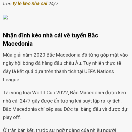
trên
ty le keo nha cai
24/7
Nhận định kèo nhà cái về tuyển Bắc
Macedonia
Mùa giải năm 2020 Bắc Macedonia đã từng góp mặt vào
ngày hội bóng đá hàng đầu châu Âu. Tuy nhiên thực tế
đây là kết quả dựa trên thành tích tại UEFA Nations
League.
Tại vòng loại World Cup 2022, Bắc Macedonia được
kèo
nhà cái 24/7
gây được ấn tượng khi suýt lập ra kỳ tích.
Bắc Macedonia chỉ xếp sau Đức tại bảng đấu và được dự
play off.
Ở trận bán kết, trước sự ngỡ ngàng của nhiều người