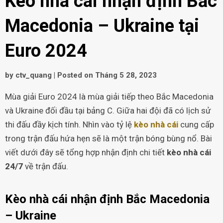
Kèo nhà cái nhận định Bắc
Macedonia – Ukraine tại
Euro 2024
by
ctv_quang
|
Posted on
Tháng 5 28, 2023
Mùa giải Euro 2024 là mùa giải tiếp theo Bắc Macedonia
và Ukraine đối đầu tại bảng C. Giữa hai đội đã có lịch sử
thi đấu đầy kịch tính. Nhìn vào tỷ lệ
kèo nhà cái
cung cấp
trong trận đấu hứa hẹn sẽ là một trận bóng bùng nổ. Bài
viết dưới đây sẽ tổng hợp nhận định chi tiết
kèo nhà cái
24/7
về trận đấu.
Kèo nhà cái nhận định Bắc Macedonia
– Ukraine