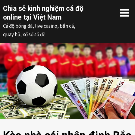
Skip
Chia sẻ kinh nghiệm cá độ
to
online tại Việt Nam
content
Cá độ bóng đá, live casino, bắn cá,
quay hũ, xổ số số đề