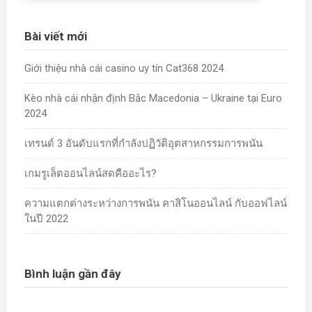
cho:
Bài viết mới
Giới thiệu nhà cái casino uy tín Cat368 2024
Kèo nhà cái nhận định Bắc Macedonia – Ukraine tại Euro
2024
เทรนด์ 3 อันดับแรกที่กำลังปฏิวัติอุตสาหกรรมการพนัน
เกมรูเล็ตออนไลน์สดคืออะไร?
ความแตกต่างระหว่างการพนัน คาสิโนออนไลน์ กับออฟไลน์
ในปี 2022
Bình luận gần đây