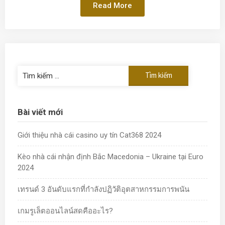
Read More
Tìm
kiếm
cho:
Bài viết mới
Giới thiệu nhà cái casino uy tín Cat368 2024
Kèo nhà cái nhận định Bắc Macedonia – Ukraine tại Euro
2024
เทรนด์ 3 อันดับแรกที่กำลังปฏิวัติอุตสาหกรรมการพนัน
เกมรูเล็ตออนไลน์สดคืออะไร?