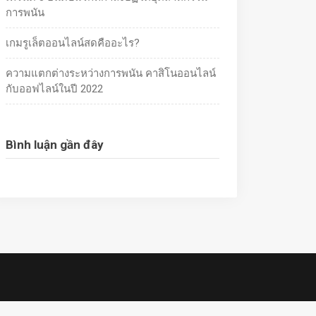
การพนัน
เกมรูเล็ตออนไลน์สดคืออะไร?
ความแตกต่างระหว่างการพนัน คาสิโนออนไลน์
กับออฟไลน์ในปี 2022
Bình luận gần đây