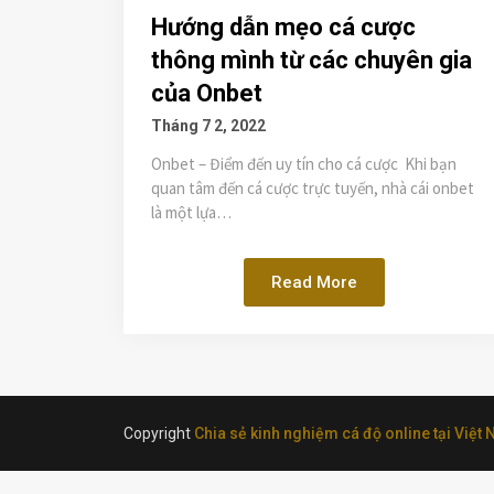
Hướng dẫn mẹo cá cược
thông mình từ các chuyên gia
của Onbet
Tháng 7 2, 2022
Onbet – Điểm đến uy tín cho cá cược Khi bạn
quan tâm đến cá cược trực tuyến, nhà cái onbet
là một lựa…
Read More
Copyright
Chia sẻ kinh nghiệm cá độ online tại Việt