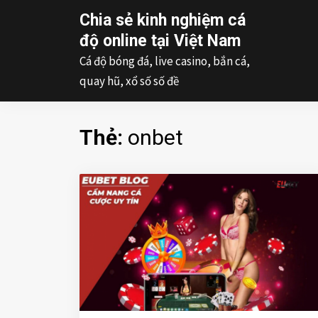
Skip
Chia sẻ kinh nghiệm cá
to
độ online tại Việt Nam
content
Cá độ bóng đá, live casino, bắn cá,
quay hũ, xổ số số đề
Thẻ:
onbet