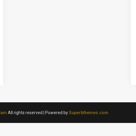
 Nam
All rights reserved
| Powered by
Superbthemes.com