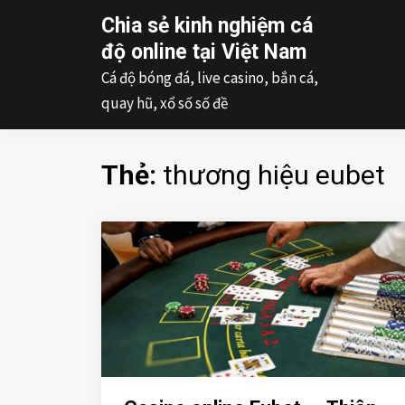
Skip
Chia sẻ kinh nghiệm cá
to
độ online tại Việt Nam
content
Cá độ bóng đá, live casino, bắn cá,
quay hũ, xổ số số đề
Thẻ:
thương hiệu eubet