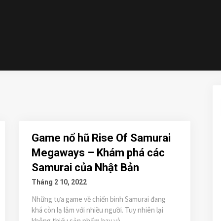
Game nổ hũ Rise Of Samurai
Megaways – Khám phá các
Samurai của Nhật Bản
Tháng 2 10, 2022
Những tựa game về chiến binh Samurai đang
khá còn lạ lẫm với nhiều người. Tuy nhiên lại
không thiếu sản phẩm hay và…