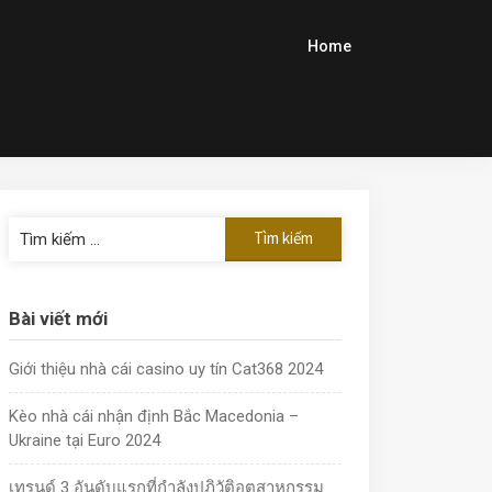
Home
Tìm
kiếm
cho:
Bài viết mới
Giới thiệu nhà cái casino uy tín Cat368 2024
Kèo nhà cái nhận định Bắc Macedonia –
Ukraine tại Euro 2024
เทรนด์ 3 อันดับแรกที่กำลังปฏิวัติอุตสาหกรรม