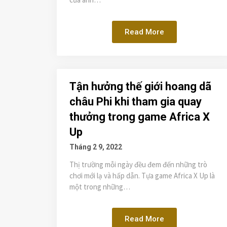
Read More
Tận hưởng thế giới hoang dã
châu Phi khi tham gia quay
thưởng trong game Africa X
Up
Tháng 2 9, 2022
Thị trường mỗi ngày đều đem đến những trò
chơi mới lạ và hấp dẫn. Tựa game Africa X Up là
một trong những…
Read More