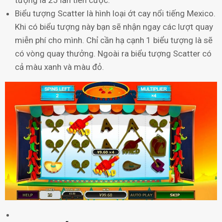
Biểu tượng Scatter là hình loại ớt cay nổi tiếng Mexico.
Khi có biểu tượng này bạn sẽ nhận ngay các lượt quay
miễn phí cho mình. Chỉ cần hạ cạnh 1 biểu tượng là sẽ
có vòng quay thưởng. Ngoài ra biểu tượng Scatter có
cả màu xanh và màu đỏ.