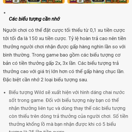
Các biểu tượng cần nhớ
Người chơi có thể đặt cược tối thiểu từ 0,1 xu tiền cược
tới tối đa là 150 xu tiền cược. Tỷ lệ hoàn trả cao nên tiền
thưởng người chơi nhận được gấp hàng nghìn lần so với
bình thường. Trong game bao gồm các biểu tượng cơ
bản có tiền thưởng gấp 2x, 3x lần. Các biểu tượng trả
thưởng cao với giá trị lớn hơn có thể gấp hàng chục lần.
Đặc biệt cần nhớ 2 loại biểu tượng sau.
Biểu tượng Wild sẽ xuất hiện với hình dáng chai nước
sốt trong game. Đối với biểu tượng này bạn có thể
nhận thưởng liên tục và dùng thay thế các biểu tượng
còn thiếu trên dòng trả thưởng của người chơi. Số tiền
thưởng khổng lồ mà bạn nhận được khi có 5 biểu
tượng là 25 lần tiền cược.