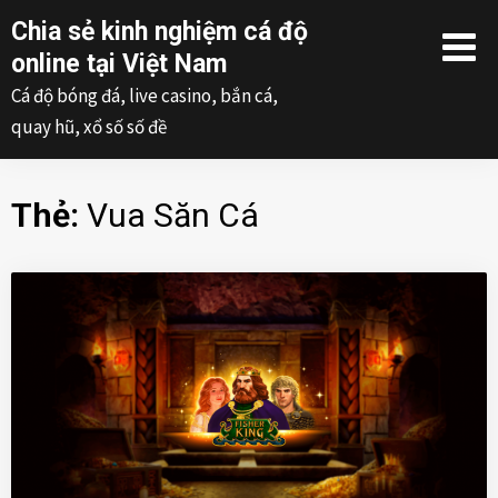
Skip
Chia sẻ kinh nghiệm cá độ
to
online tại Việt Nam
content
Cá độ bóng đá, live casino, bắn cá,
quay hũ, xổ số số đề
Thẻ:
Vua Săn Cá