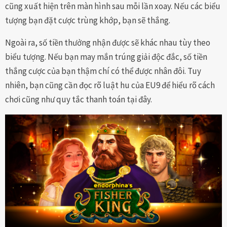
cũng xuất hiện trên màn hình sau mỗi lần xoay. Nếu các biểu
tượng bạn đặt cược trùng khớp, bạn sẽ thắng.
Ngoài ra, số tiền thưởng nhận được sẽ khác nhau tùy theo
biểu tượng. Nếu bạn may mắn trúng giải độc đắc, số tiền
thắng cược của bạn thậm chí có thể được nhân đôi. Tuy
nhiên, bạn cũng cần đọc rõ luật hu của EU9 để hiểu rõ cách
chơi cũng như quy tắc thanh toán tại đây.