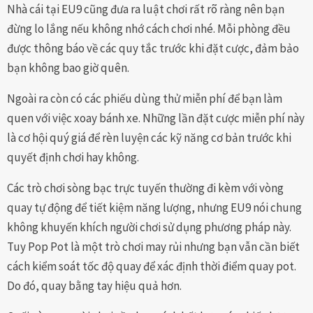
Nhà cái tại EU9 cũng đưa ra luật chơi rất rõ ràng nên bạn
đừng lo lắng nếu không nhớ cách chơi nhé. Mỗi phòng đều
được thông báo về các quy tắc trước khi đặt cược, đảm bảo
bạn không bao giờ quên.
Ngoài ra còn có các phiếu dùng thử miễn phí để bạn làm
quen với việc xoay bánh xe. Những lần đặt cược miễn phí này
là cơ hội quý giá để rèn luyện các kỹ năng cơ bản trước khi
quyết định chơi hay không.
Các trò chơi sòng bạc trực tuyến thường đi kèm với vòng
quay tự động để tiết kiệm năng lượng, nhưng EU9 nói chung
không khuyến khích người chơi sử dụng phương pháp này.
Tuy Pop Pot là một trò chơi may rủi nhưng bạn vẫn cần biết
cách kiểm soát tốc độ quay để xác định thời điểm quay pot.
Do đó, quay bằng tay hiệu quả hơn.