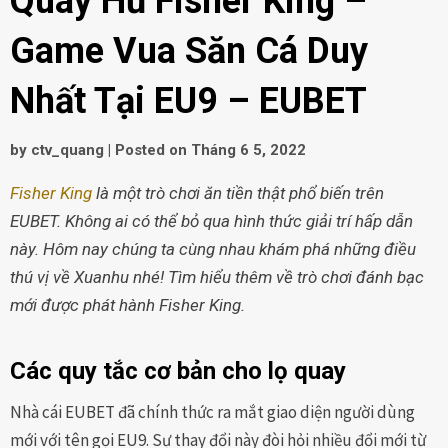
Quay Hũ Fisher King –
Game Vua Săn Cá Duy
Nhất Tại EU9 – EUBET
by
ctv_quang
|
Posted on
Tháng 6 5, 2022
Fisher King
là một trò chơi ăn tiền thật phổ biến trên
EUBET. Không ai có thể bỏ qua hình thức giải trí hấp dẫn
này. Hôm nay chúng ta cùng nhau khám phá những điều
thú vị về Xuanhu nhé! Tìm hiểu thêm về trò chơi đánh bạc
mới được phát hành Fisher King.
Các quy tắc cơ bản cho lọ quay
Nhà cái EUBET đã chính thức ra mắt giao diện người dùng
mới với tên gọi EU9. Sự thay đổi này đòi hỏi nhiều đổi mới từ