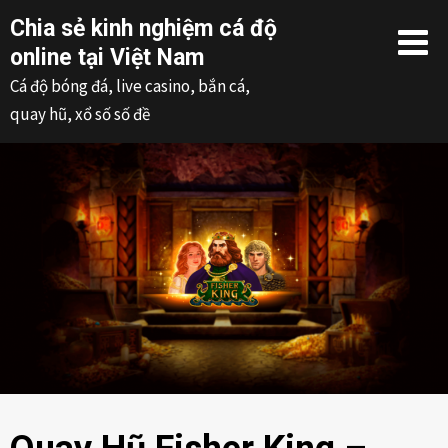
Skip
Chia sẻ kinh nghiệm cá độ
to
online tại Việt Nam
content
Cá độ bóng đá, live casino, bắn cá,
quay hũ, xổ số số đề