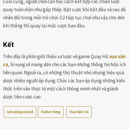
Cuối cùng, người chơi cần học cách kết hợp các chiến lược
quay toàn diện như gấp thếp. Đặt cược khi bắt đầu và sau đó
nhân đôi trong mỗi trò chơi. Cứ tiếp tục chơi như vậy cho đến
khi thắng thì quay lại mức cược ban đầu.
Kết
Trên đây là phần giới thiệu sơ lược về game Quay Hũ
vua săn
, hi vọng sẽ mang đến cho các bạn những thông tin hữu ích
cá
liên quan. Ngoài ra, có những thủ thuật nhỏ nhưng hiệu quả
được nhiều người áp dụng. Chúc các bạn áp dụng những kiến ​​
thức trên vào thực tế một cách thông minh nhất và giành
được tiền cược cao.
Uncategorized
Fisher King
Vua Săn Cá