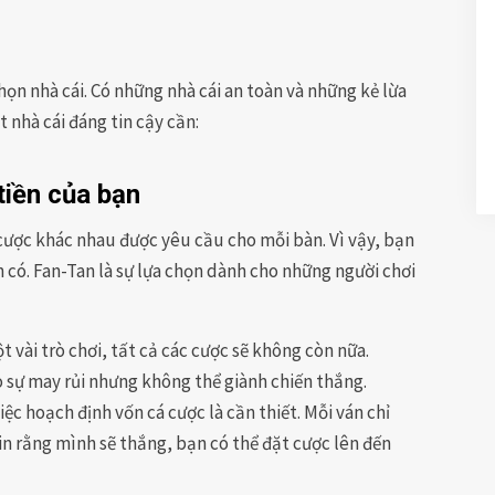
họn nhà cái. Có những nhà cái an toàn và những kẻ lừa
t nhà cái đáng tin cậy cần:
tiền của bạn
 cược khác nhau được yêu cầu cho mỗi bàn. Vì vậy, bạn
 có. Fan-Tan là sự lựa chọn dành cho những người chơi
vài trò chơi, tất cả các cược sẽ không còn nữa.
ào sự may rủi nhưng không thể giành chiến thắng.
ệc hoạch định vốn cá cược là cần thiết. Mỗi ván chỉ
tin rằng mình sẽ thắng, bạn có thể đặt cược lên đến