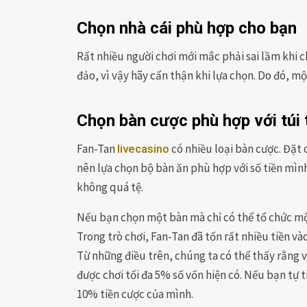
Chọn nhà cái phù hợp cho bạn
Rất nhiều người chơi mới mắc phải sai lầm khi c
đảo, vì vậy hãy cẩn thận khi lựa chọn. Do đó, mộ
Chọn bàn cược phù hợp với túi 
Fan-Tan
có nhiều loại bàn cược. Đặt
livecasino
nên lựa chọn bộ bàn ăn phù hợp với số tiền mình
không quá tệ.
Nếu bạn chọn một bàn mà chỉ có thể tổ chức một 
Trong trò chơi, Fan-Tan đã tốn rất nhiều tiền v
Từ những điều trên, chúng ta có thể thấy rằng vi
được chơi tối đa 5% số vốn hiện có. Nếu bạn tự 
10% tiền cược của mình.