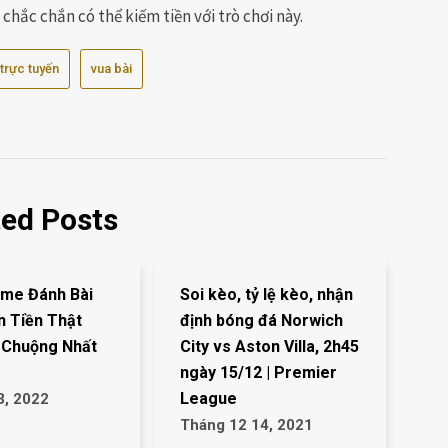
n chắc chắn có thể kiếm tiền với trò chơi này.
trực tuyến
vua bài
ted Posts
ame Đánh Bài
Soi kèo, tỷ lệ kèo, nhận
n Tiền Thật
định bóng đá Norwich
 Chuộng Nhất
City vs Aston Villa, 2h45
ngày 15/12 | Premier
League
3, 2022
Tháng 12 14, 2021