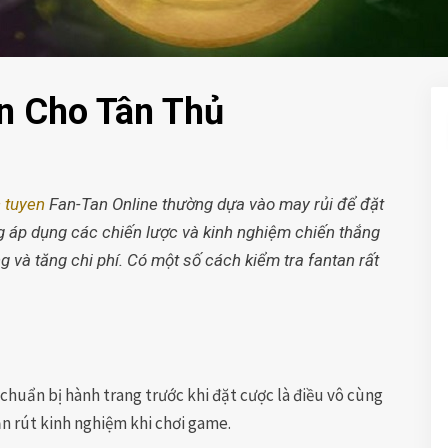
an Cho Tân Thủ
c tuyen
Fan-Tan Online thường dựa vào may rủi để đặt
 áp dụng các chiến lược và kinh nghiệm chiến thắng
 và tăng chi phí. Có một số cách kiểm tra fantan rất
 chuẩn bị hành trang trước khi đặt cược là điều vô cùng
ần rút kinh nghiệm khi chơi game.