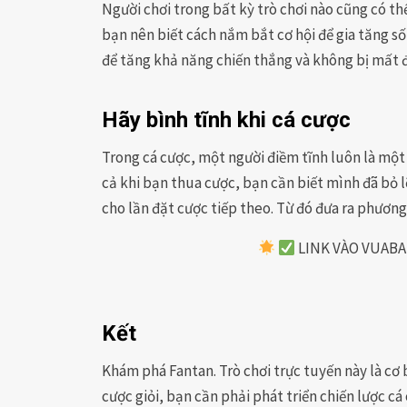
Người chơi trong bất kỳ trò chơi nào cũng có th
bạn nên biết cách nắm bắt cơ hội để gia tăng số
để tăng khả năng chiến thắng và không bị mất đi
Hãy bình tĩnh khi cá cược
Trong cá cược, một người điềm tĩnh luôn là một
cả khi bạn thua cược, bạn cần biết mình đã bỏ l
cho lần đặt cược tiếp theo. Từ đó đưa ra phương 
LINK VÀO VUABA
Kết
Khám phá Fantan. Trò chơi trực tuyến này là cơ 
cược giỏi, bạn cần phải phát triển chiến lược cá