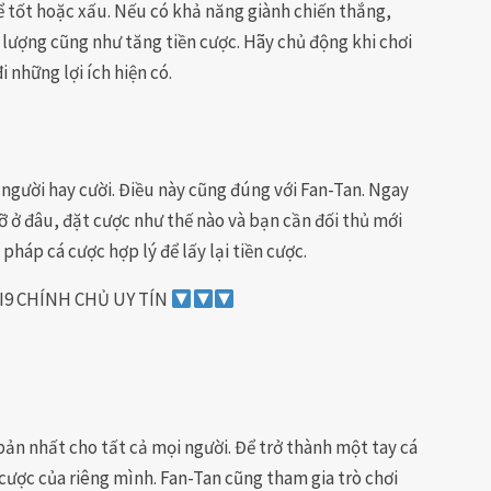
ể tốt hoặc xấu. Nếu có khả năng giành chiến thắng,
 lượng cũng như tăng tiền cược. Hãy chủ động khi chơi
 những lợi ích hiện có.
 người hay cười. Điều này cũng đúng với Fan-Tan. Ngay
ỡ ở đâu, đặt cược như thế nào và bạn cần đối thủ mới
pháp cá cược hợp lý để lấy lại tiền cược.
I9 CHÍNH CHỦ UY TÍN
bản nhất cho tất cả mọi người. Để trở thành một tay cá
 cược của riêng mình. Fan-Tan cũng tham gia trò chơi