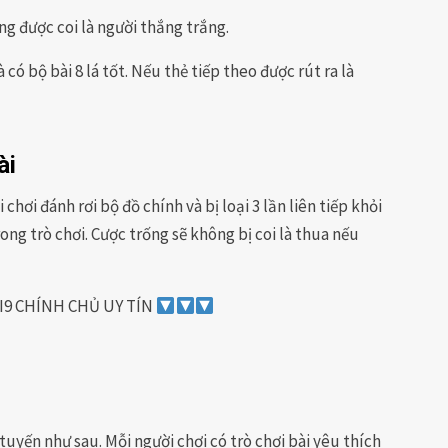
ng được coi là người thắng trắng.
có bộ bài 8 lá tốt. Nếu thẻ tiếp theo được rút ra là
ài
chơi đánh rơi bộ đồ chính và bị loại 3 lần liên tiếp khỏi
rong trò chơi. Cược trống sẽ không bị coi là thua nếu
I9 CHÍNH CHỦ UY TÍN
tuyến như sau. Mỗi người chơi có trò chơi bài yêu thích