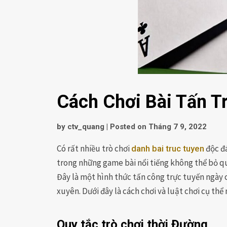
Cách Chơi Bài Tấn T
by
ctv_quang
|
Posted on
Tháng 7 9, 2022
Có rất nhiều trò chơi
độc đá
danh bai truc tuyen
trong những game bài nổi tiếng không thể bỏ qua
Đây là một hình thức tấn công trực tuyến ngày 
xuyên. Dưới đây là cách chơi và luật chơi cụ thể
Quy tắc trò chơi thời Đường