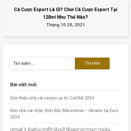
Cá Cược Esport Là Gì? Chơi Cá Cược Esport Tại
12Bet Như Thế Nào?
Tháng 10 20, 2021
Tìm
kiếm
cho:
Bài viết mới
Giới thiệu nhà cái casino uy tín Cat368 2024
Kèo nhà cái nhận định Bắc Macedonia – Ukraine tại Euro
2024
เทรนด์ 3 อันดับแรกที่กำลังปฏิวัติอุตสาหกรรมการพนัน