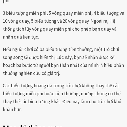
phí.
3 biểu tượng miễn phí, 5 vòng quay miễn phí, 4 biểu tượng và
10 vòng quay, 5 biểu tượng và 20 vòng quay. Ngoài ra, Hệ
thống tích lũy vòng quay miễn phí cho phép bạn quay và
nhận quà liên tục.
Nếu người chơi có ba biểu tượng tiền thưởng, một trò chơi
song song sẽ được hiển thị. Lúc này, bạn sẽ nhận được kế
hoạch ba bước từ người bạn thân nhất của mình. Nhiều phần
thưởng nghiên cứu có giá trị.
Các biểu tượng hoang dã trong trò chơi không thay thế các
biểu tượng miễn phí hoặc tiền thưởng, nhưng chúng có thể
thay thế các biểu tượng khác. Điều này làm cho trò chơi khó
khăn hơn.