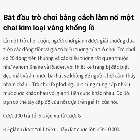
Bắt đầu trò chơi bằng cách làm nổ một
chai kim loại vàng khổng lồ
Là một trò chơi cuộn, người chơi giành được giải thưởng dựa
trên các dòng tiền và giá trị biểu tượng của trò chơi. Trò chơi
có 20 dòng tiền thưởng và các biểu tượng rất quen thuộc
như Venom Snake và Raider, với thiết kế trang bị đặc biệt
đẹp mắt và âm mưu bài hát sẽ không để người chơi cảm thấy
nhàm chán. .. Trò chơi Exploding Jars cũng cung cấp nhiều
mức cược khác nhau với giá trị tiền cược khác nhau. Do đó,
bạn có thể lấy cấp độ của nồi dựa trên giá trị của nồi.
Cược 100 trả tới 6 triệu xu từ Cược 8.
Để giành được tới 1 tỷ xu, hãy đặt cược lên đến 10.000.