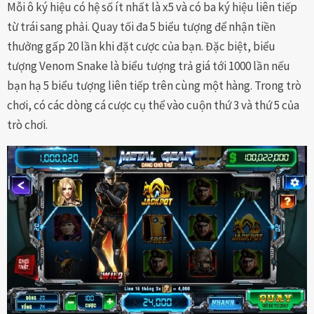
Mỗi ô ký hiệu có hệ số ít nhất là x5 và có ba ký hiệu liên tiếp
từ trái sang phải. Quay tối đa 5 biểu tượng để nhận tiền
thưởng gấp 20 lần khi đặt cược của bạn. Đặc biệt, biểu
tượng Venom Snake là biểu tượng trả giá tới 1000 lần nếu
bạn hạ 5 biểu tượng liên tiếp trên cùng một hàng. Trong trò
chơi, có các dòng cá cược cụ thể vào cuộn thứ 3 và thứ 5 của
trò chơi.