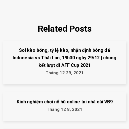
Related Posts
Soi kèo bóng, tỷ lệ kèo, nhận định bóng đá
Indonesia vs Thái Lan, 19h30 ngày 29/12 | chung
kết lượt đi AFF Cup 2021
Tháng 12 29, 2021
Kinh nghiệm chơi nổ hũ online tại nhà cái VB9
Tháng 12 8, 2021