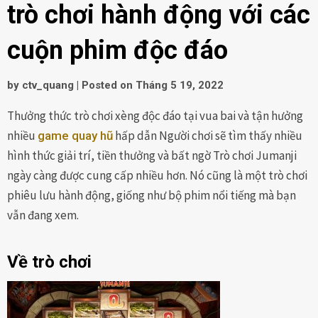
trò chơi hành động với các
cuộn phim độc đáo
by
ctv_quang
|
Posted on
Tháng 5 19, 2022
Thưởng thức trò chơi xèng độc đáo tại vua bai và tận hưởng
nhiều
hấp dẫn Người chơi sẽ tìm thấy nhiều
game quay hũ
hình thức giải trí, tiền thưởng và bất ngờ Trò chơi Jumanji
ngày càng được cung cấp nhiều hơn. Nó cũng là một trò chơi
phiêu lưu hành động, giống như bộ phim nổi tiếng mà bạn
vẫn đang xem.
Về trò chơi