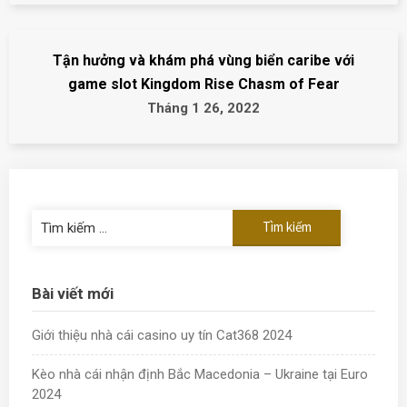
Tận hưởng và khám phá vùng biển caribe với
game slot Kingdom Rise Chasm of Fear
Tháng 1 26, 2022
Tìm
kiếm
cho:
Bài viết mới
Giới thiệu nhà cái casino uy tín Cat368 2024
Kèo nhà cái nhận định Bắc Macedonia – Ukraine tại Euro
2024