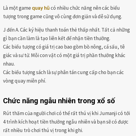
Là một game
có nhiều chức năng nên các biểu
quay hũ
tượng trong game cũng vô cùng đơn giản và dễ sử dụng.
J đến A. Các ký hiệu thanh toán thẻ thấp nhất. Tất cả những
gì bạn cần làm là tạo liên kết để nhận tiền thưởng.
Các biểu tượng có giá trị cao bao gồm bồ nông, cá sấu, tê
giác và sư tử. Mỗi con vật có một giá trị phần thưởng khác
nhau.
Các biểu tượng sách là sự phân tán cung cấp cho bạn các
vòng quay miễn phí.
Chức năng ngẫu nhiên trong xổ số
Rút thăm của người chơi có thể rất thú vị khi Jumanji có tới
4 trình kích hoạt tiền thưởng ngẫu nhiên và bạn sẽ có được
rất nhiều trò chơi thú vị trong khi ghi.