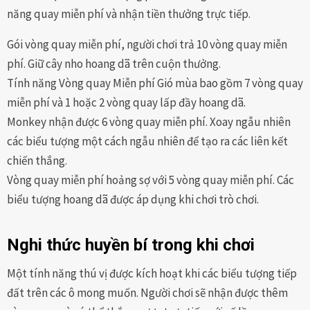
năng quay miễn phí và nhận tiền thưởng trực tiếp.
Gói vòng quay miễn phí, người chơi trả 10 vòng quay miễn
phí. Giữ cây nho hoang dã trên cuộn thưởng.
Tính năng Vòng quay Miễn phí Gió mùa bao gồm 7 vòng quay
miễn phí và 1 hoặc 2 vòng quay lấp đầy hoang dã.
Monkey nhận được 6 vòng quay miễn phí. Xoay ngẫu nhiên
các biểu tượng một cách ngẫu nhiên để tạo ra các liên kết
chiến thắng.
Vòng quay miễn phí hoảng sợ với 5 vòng quay miễn phí. Các
biểu tượng hoang dã được áp dụng khi chơi trò chơi.
Nghi thức huyền bí trong khi chơi
Một tính năng thú vị được kích hoạt khi các biểu tượng tiếp
đất trên các ô mong muốn. Người chơi sẽ nhận được thêm