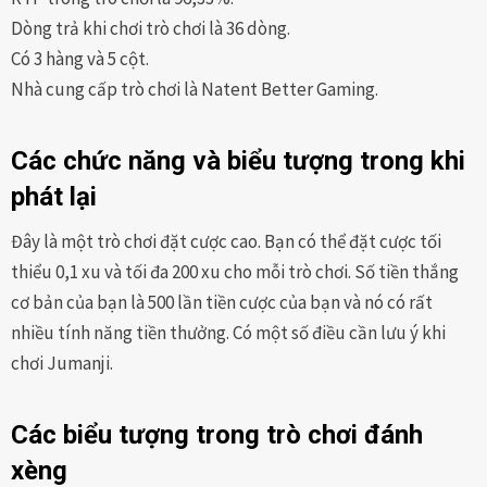
Dòng trả khi chơi trò chơi là 36 dòng.
Có 3 hàng và 5 cột.
Nhà cung cấp trò chơi là Natent Better Gaming.
Các chức năng và biểu tượng trong khi
phát lại
Đây là một trò chơi đặt cược cao. Bạn có thể đặt cược tối
thiểu 0,1 xu và tối đa 200 xu cho mỗi trò chơi. Số tiền thắng
cơ bản của bạn là 500 lần tiền cược của bạn và nó có rất
nhiều tính năng tiền thưởng. Có một số điều cần lưu ý khi
chơi Jumanji.
Các biểu tượng trong trò chơi đánh
xèng