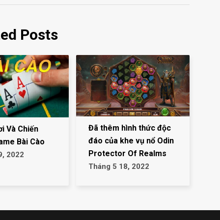
ted Posts
Đã thêm hình thức độc
i Và Chiến
đáo của khe vụ nổ Odin
ame Bài Cào
Protector Of Realms
9, 2022
Tháng 5 18, 2022