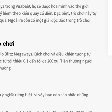
ys trong Vuabai9, họ sẽ được hòa mình vào thế giới
 hiếm theo kiểu quay cổ điển. Đặc biệt, trò chơi này tự
qua. Ngoài ra còn có một giải độc đắc trong trò chơi
ò chơi
lo Blitz Megaways. Cách chơi và điều khiển tương tự
 từ tối thiểu 0,1 đến tối đa 200 xu. Tiền thưởng người
thường.
 ý nghĩa riêng biệt, vì vậy bạn nên cân nhắc những