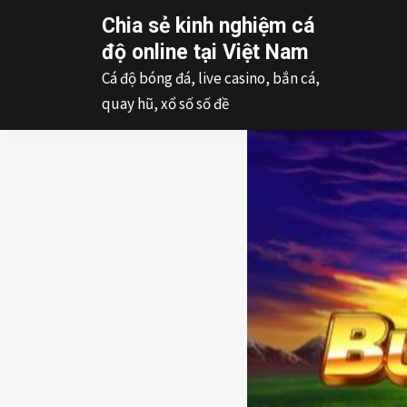
Skip
Chia sẻ kinh nghiệm cá
to
độ online tại Việt Nam
content
Cá độ bóng đá, live casino, bắn cá,
quay hũ, xổ số số đề