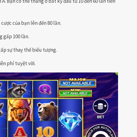
ến A. Bạn có thể thắng ở bất kỳ đâu từ 10 đến 60 lần tiền
 cược của bạn lên đến 80 lần.
g gấp 100 lần.
ấp sự thay thế biểu tượng.
n phí tuyệt vời.