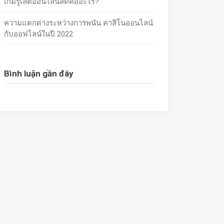
เกมรูเล็ตออนไลน์สดคืออะไร?
ความแตกต่างระหว่างการพนัน คาสิโนออนไลน์
กับออฟไลน์ในปี 2022
Bình luận gần đây