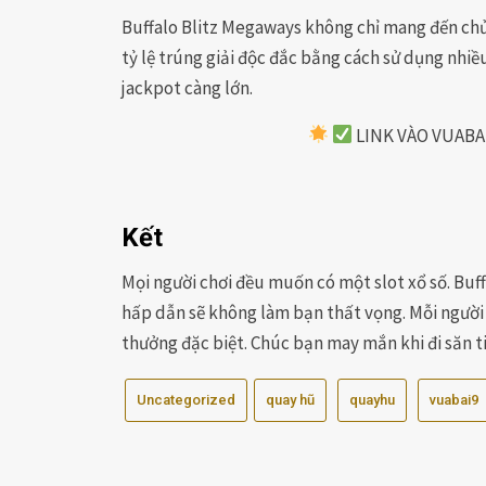
Buffalo Blitz Megaways không chỉ mang đến chủ
tỷ lệ trúng giải độc đắc bằng cách sử dụng nhiề
jackpot càng lớn.
LINK VÀO VUABA
Kết
Mọi người chơi đều muốn có một slot xổ số. Buf
hấp dẫn sẽ không làm bạn thất vọng. Mỗi người 
thưởng đặc biệt. Chúc bạn may mắn khi đi săn t
Uncategorized
quay hũ
quayhu
vuabai9