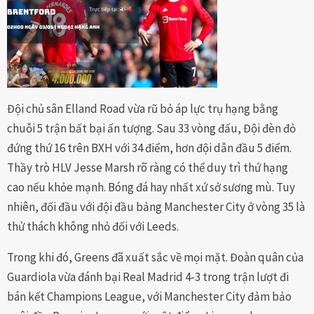
Đội chủ sân Elland Road vừa rũ bỏ áp lực trụ hạng bằng
chuỗi 5 trận bất bại ấn tượng. Sau 33 vòng đấu, Đội đèn đỏ
đứng thứ 16 trên BXH với 34 điểm, hơn đội dẫn đầu 5 điểm.
Thầy trò HLV Jesse Marsh rõ ràng có thể duy trì thứ hạng
cao nếu khỏe mạnh. Bóng đá hay nhất xứ sở sương mù. Tuy
nhiên, đối đầu với đội đầu bảng Manchester City ở vòng 35 là
thử thách không nhỏ đối với Leeds.
Trong khi đó, Greens đã xuất sắc về mọi mặt. Đoàn quân của
Guardiola vừa đánh bại Real Madrid 4-3 trong trận lượt đi
bán kết Champions League, với Manchester City đảm bảo