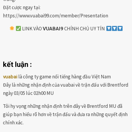
Đặt cược ngay tại:
https://www.vuabai99.com/member/Presentation
LINK VÀO
CHÍNH CHỦ UY TÍN
VUABAI9
kết luận :
là công ty game nổi tiếng hàng đầu Việt Nam
vuabai
Đây là những nhận định của vuabai về trận đấu với Brentford
ngày 03/05 lúc 02h00 MU
Tôi hy vọng những nhận định trên đây về Brentford MU đã
giúp bạn hiểu rõ hơn về trận đấu và đưa ra những quyết định
chính xác.