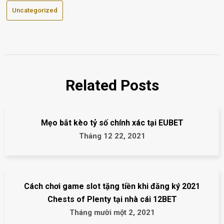
Uncategorized
Related Posts
Mẹo bắt kèo tỷ số chính xác tại EUBET
Tháng 12 22, 2021
Cách chơi game slot tặng tiền khi đăng ký 2021
Chests of Plenty tại nhà cái 12BET
Tháng mười một 2, 2021