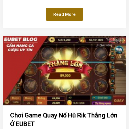
Read More
Chơi Game Quay Nổ Hũ Rik Thắng Lớn
Ở EUBET