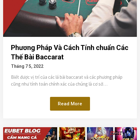
Phương Pháp Và Cách Tính chuẩn Các
Thế Bài Baccarat
Tháng 7 5, 2022
Biết được vị trí của các lá bài baccarat và các phương pháp
cũng như tính toán chính xác của chúng là cơ sở…
Read More