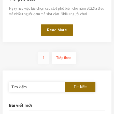
Ngày nay việc lựa chọn các slot phổ biến cho năm 2022 là điều
mà nhiều người đam mê slot cần. Nhiều người chơi…
Read More
Phân
1
Tiếp theo
trang
bài
viết
Tìm
kiếm
cho:
Bài viết mới