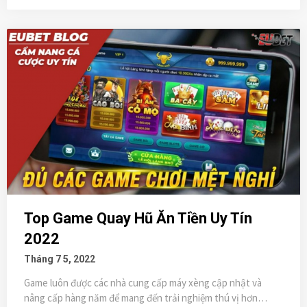
Top Game Quay Hũ Ăn Tiền Uy Tín
2022
Tháng 7 5, 2022
Game luôn được các nhà cung cấp máy xèng cập nhật và
nâng cấp hàng năm để mang đến trải nghiệm thú vị hơn…