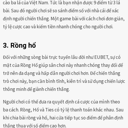
cào ba lá của Việt Nam. Tức là bạn nhận được 9 điểm từ 3 lá
bài. Sau đó người chơi sẽ so sánh điểm số với nhà cái để xác
định người chiến thắng. Một game bài với cách chơi đơn giản,
tỷ lệ cược cao và kiếm tiền nhanh chóng cho người chơi.
3. Rồng hổ
Đối với những sòng bài trực tuyến lâu đời như EUBET, sự có
mặt của Rồng Hổ giúp sân chơi này nhanh chóng thay đổi để
trở nên đa dạng và hấp dẫn người chơi hơn. Để chiến thắng
trò chơi này, bạn cần bình tĩnh, kiên trì và sử dụng chiến lược
thông minh để giành chiến thắng.
Người chơi có thể đưa ra quyết định cá cược của mình theo
ba cách. Rồng, Hổ và Ties có tỷ lệ thanh toán khác nhau. Sau
khi chia bài rồng và hổ, hai cửa tiếp tục so điểm để phân định
thắng thua với số điểm cao hơn.