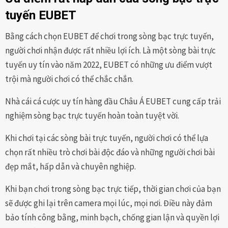
tuyến EUBET
Bằng cách chọn EUBET để chơi trong sòng bạc trực tuyến,
người chơi nhận được rất nhiều lợi ích. Là một sòng bài trực
tuyến uy tín vào năm 2022, EUBET có những ưu điểm vượt
trội mà người chơi có thể chắc chắn.
Nhà cái cá cược uy tín hàng đầu Châu Á EUBET cung cấp trải
nghiệm sòng bạc trực tuyến hoàn toàn tuyệt vời.
Khi chơi tại các sòng bài trực tuyến, người chơi có thể lựa
chọn rất nhiều trò chơi bài độc đáo và những người chơi bài
đẹp mắt, hấp dẫn và chuyên nghiệp.
Khi bạn chơi trong sòng bạc trực tiếp, thời gian chơi của bạn
sẽ được ghi lại trên camera mọi lúc, mọi nơi. Điều này đảm
bảo tính công bằng, minh bạch, chống gian lận và quyền lợi