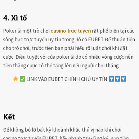
4. Xì tố
Poker là một trò chơi
rất phổ biến tại các
casino truc tuyen
sòng bạc trực tuyến uy tín trong đó có EUBET. Để thuận tiện
cho trò chơi, trước tiên bạn phải hiểu rõ luật chơi khi đặt
cược. Điều tuyệt vời của poker là do có nhiều vòng cược nên
tiền thắng cược có thể tăng lên nếu người chơi thắng.
LINK VÀO EUBET CHÍNH CHỦ UY TÍN
Kết
Để không bỏ lỡ bất kỳ khoảnh khắc thú vị nào khi chơi
casino trực tuyến EUBET, hãy nhanh tay đăng ký, nạp tiền