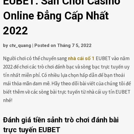
EUBET: Sân Chơi Casino
Online Đẳng Cấp Nhất
2022
by
ctv_quang
|
Posted on
Tháng 7 5, 2022
Người chơi có thể chuyển sang
EUBET vào năm
nhà cái số 1
2022 để chơi các trò chơi đánh bạc và sòng bạc trực tuyến uy
tín nhất miễn phí. Có nhiều lựa chọn hấp dẫn để bạn thoải
mái thỏa mãn đam mê. Hãy theo dõi bài viết của chúng tôi để
biết thêm về các sòng bài trực tuyến từ nhà cái uy tín EUBET
nhé!
Đánh giá tiền sảnh trò chơi đánh bài
trực tuyến EUBET