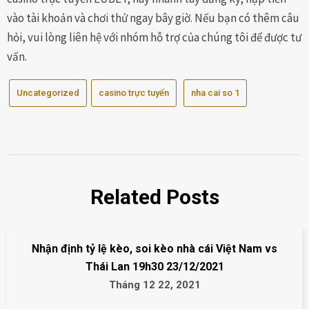
vào tài khoản và chơi thử ngay bây giờ. Nếu bạn có thêm câu
hỏi, vui lòng liên hệ với nhóm hỗ trợ của chúng tôi để được tư
vấn.
Uncategorized
casino trực tuyến
nha cai so 1
Related Posts
Nhận định tỷ lệ kèo, soi kèo nhà cái Việt Nam vs
Thái Lan 19h30 23/12/2021
Tháng 12 22, 2021