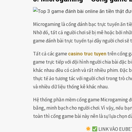
Microgaming là cổng đánh bạc trực tuyến ăn tiền
Nhờ đó, tất cả người chơi sẽ bị mê hoặc bởi nhữ
game đánh bài trực tuyến tại đây người chơi sẽ th
Tất cả các game
trên cổng g
casino truc tuyen
game trực tiếp với đội hình người chia bài đặc bi
khác nhau đều có cảnh và rất nhiều phim. Đặc b
thực tế ảo tương tác với người chơi trong trò c
và nhiều dữ liệu thống kê khác nhau.
Hệ thống phần mềm cổng game Microgaming đư
bằng, minh bạch cho người chơi. Vì vậy, nếu bạ
toàn thì cổng game bài này nên là sự lựa chọn d
LINK VÀO EUBE