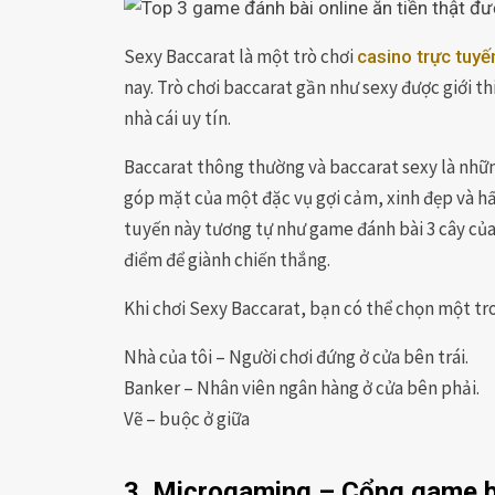
Sexy Baccarat là một trò chơi
casino trực tuyế
nay. Trò chơi baccarat gần như sexy được giới th
nhà cái uy tín.
Baccarat thông thường và baccarat sexy là những
góp mặt của một đặc vụ gợi cảm, xinh đẹp và hấ
tuyến này tương tự như game đánh bài 3 cây của 
điểm để giành chiến thắng.
Khi chơi Sexy Baccarat, bạn có thể chọn một tr
Nhà của tôi – Người chơi đứng ở cửa bên trái.
Banker – Nhân viên ngân hàng ở cửa bên phải.
Vẽ – buộc ở giữa
3. Microgaming – Cổng game b