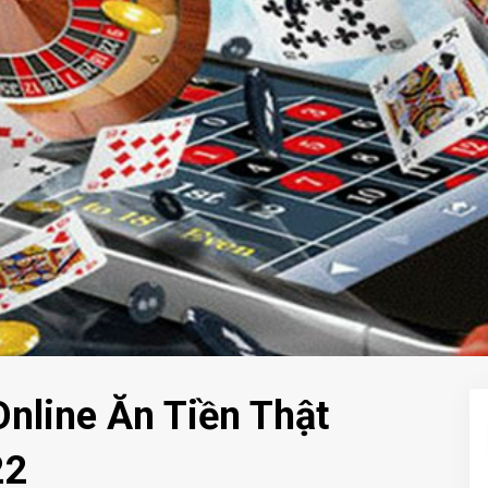
nline Ăn Tiền Thật
22