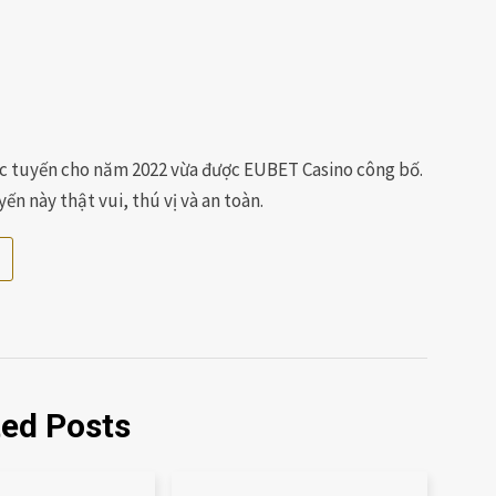
rực tuyến cho năm 2022 vừa được EUBET Casino công bố.
ến này thật vui, thú vị và an toàn.
1
ted Posts