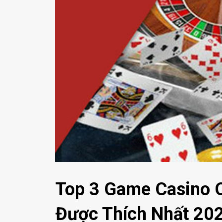
Top 3 Game Casino O
Được Thích Nhất 20