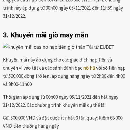
trình này áp dụng từ 00h00 ngày 05/11/2021 đến 11h59 ngày
31/12/2022.
3. Khuyến mãi giờ may mắn
Khuyến mãi này áp dụng cho các giao dịch nạp tiền và
chuyển ví vào tất cả các sảnh đánh bạc
với số tiền nạp
nổ hũ
từ 500.000 đồng trở lên, áp dụng hàng ngày từ 2h00 đến 4h00
và 9h00-11h00.
Thời gian áp dụng từ 00h00 ngày 05/11/2021 đến hết ngày
31/12/2022. Các chương trình khuyến mãi cụ thể là:
Gửi 500.000 VND và đặt cược ít nhất 3 lần quay: Kiếm 68.000
VND tiền thưởng hàng ngày.