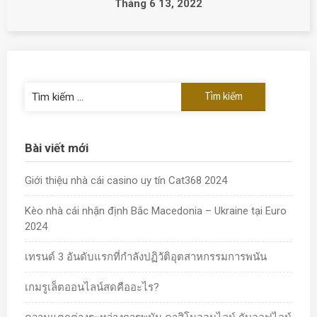
Tháng 6 13, 2022
Tìm
kiếm
cho:
Bài viết mới
Giới thiệu nhà cái casino uy tín Cat368 2024
Kèo nhà cái nhận định Bắc Macedonia – Ukraine tại Euro
2024
เทรนด์ 3 อันดับแรกที่กำลังปฏิวัติอุตสาหกรรมการพนัน
เกมรูเล็ตออนไลน์สดคืออะไร?