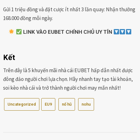
Gửi 1 triệu đồng và đặt cược ít nhất 3 lần quay: Nhận thưởng
168.000 đồng mỗi ngày.
LINK VÀO EUBET CHÍNH CHỦ UY TÍN
Kết
Trên đây là 5 khuyến mãi nhà cái EUBET hấp dẫn nhất được
đông đảo người chơi lựa chọn. Hãy nhanh tay tạo tài khoản,
soi kèo nhà cái và trở thành người chơi may mắn nhất!
Uncategorized
EU9
nổ hũ
nohu