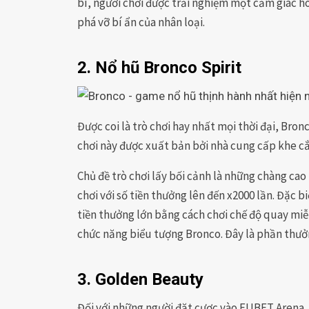
bí, người chơi được trải nghiệm một cảm giác h
phá vỡ bí ẩn của nhân loại.
2. Nổ hũ Bronco Spirit
Được coi là trò chơi hay nhất mọi thời đại, Bron
chơi này được xuất bản bởi nhà cung cấp khe cắ
Chủ đề trò chơi lấy bối cảnh là những chàng cao
chơi với số tiền thưởng lên đến x2000 lần. Đặc 
tiền thưởng lớn bằng cách chơi chế độ quay miễ
chức năng biểu tượng Bronco. Đây là phần thưởn
3. Golden Beauty
Đối với những người đặt cược vào EUBET Arena,