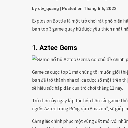
by
ctv_quang
|
Posted on
Tháng 6 6, 2022
Explosion Bottle là một trò chơi rất phổ biến hiệ
bạn top 3 game quay hũ được yêu thích nhất nă
1. Aztec Gems
Game cá cược top 1 mà chúng tôi muốn giới thiệ
bạn đã trở thành nhà cái cá cược số một trên th
sẽ hiểu sức hấp dẫn của trò chơi tháng 11 này.
Trò chơi này ngay lập tức hớp hồn các game thủ.
người Aztec trong Rừng rậm Amazon”, sẽ giúp ngư
Cảm giác chinh phục một vùng đất mới với nhữn