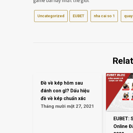
game bài hay nhất thế giới.
Uncategorized
EUBET
nha cai so 1
quay
Rela
Đề về kép hôm sau
đánh con gì? Dấu hiệu
đề về kép chuẩn xác
Tháng mười một 27, 2021
EUBET: S
Online Đ