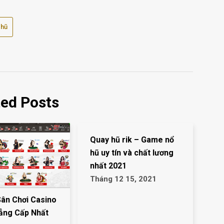
 hũ
ted Posts
Quay hũ rik – Game nổ
hũ uy tín và chất lương
nhất 2021
Tháng 12 15, 2021
ân Chơi Casino
ẳng Cấp Nhất