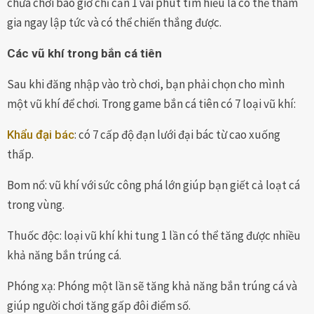
chưa chơi bao giờ chỉ cần 1 vài phút tìm hiểu là có thể tham
gia ngay lập tức và có thể chiến thắng được.
Các vũ khí trong bắn cá tiên
Sau khi đăng nhập vào trò chơi, bạn phải chọn cho mình
một vũ khí để chơi. Trong game bắn cá tiên có 7 loại vũ khí:
: có 7 cấp độ đạn lưới đại bác từ cao xuống
Khẩu đại bác
thấp.
Bom nổ: vũ khí với sức công phá lớn giúp bạn giết cả loạt cá
trong vùng.
Thuốc độc: loại vũ khí khi tung 1 lần có thể tăng được nhiều
khả năng bắn trúng cá.
Phóng xạ: Phóng một lần sẽ tăng khả năng bắn trúng cá và
giúp người chơi tăng gấp đôi điểm số.