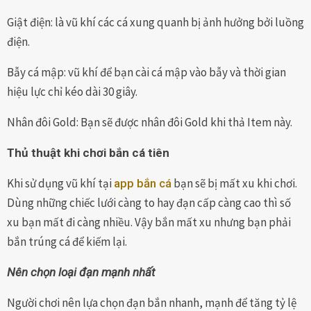
Giật điện: là vũ khí các cá xung quanh bị ảnh hưởng bởi luồng
điện.
Bẫy cá mập: vũ khí để bạn cài cá mập vào bẫy và thời gian
hiệu lực chỉ kéo dài 30 giây.
Nhân đôi Gold: Bạn sẽ được nhân đôi Gold khi thả Item này.
Thủ thuật khi chơi bắn cá tiên
Khi sử dụng vũ khí tại
bạn sẽ bị mất xu khi chơi.
app bắn cá
Dùng những chiếc lưới càng to hay đạn cấp càng cao thì số
xu bạn mất đi càng nhiều. Vậy bắn mất xu nhưng bạn phải
bắn trúng cá để kiếm lại.
Nên chọn loại đạn mạnh nhất
Người chơi nên lựa chọn đạn bắn nhanh, mạnh để tăng tỷ lệ