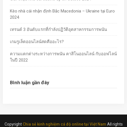
Kèo nhà cái nhận định Bắc Macedonia – Ukraine tại Euro
2024
เทรนด์ 3 อันดับแรกที่กำลังปฏิวัติอุตสาหกรรมการพนัน
เกมรูเล็ตออนไลน์สดคืออะไร?
ความแตกต่างระหว่างการพนัน คาสิโนออนไลน์ กับออฟไลน์
ในปี 2022
Bình luận gần đây
Copyright
Chia sẻ kinh nghiệm cá độ online tại Việt Nam
All rights