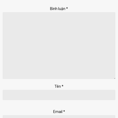
Bình luận
*
Tên
*
Email
*