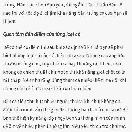
trúng. Nếu bạn chọn đạn yếu, dù ngắm bắn chuẩn đến cỡ
nào thì với tốc độ đi chậm khả năng bắn trúng cá của bạn sẽ
ít hơn.
Quan tâm đến điểm của từng loại cá
Để có thể có điểm thì sau khi xác định vũ khí là bạn sẽ phải
biết những loại cá nào có điểm số ra sao. Những cá càng lớn
thì điểm càng cao, tuy nhiên cá này thường rất khỏe, nếu
không có chiến thuật chính xác thì khả năng giết chết cá là
rất thấp. Nên nhớ rằng đừng tham cá nhiều điểm mà đôi khi
những chú cá ít điểm sẽ dễ ăn xu hơn nhiều.
Bắn cá tiên thu hút nhiều người chơi vì khi chơi không chỉ
được hòa mình vào thế giới đại dương bao la mà còn là nơi để
bạn thể hiện kỹ năng, độ nhạy bén và thông minh của mình
để ôm về nhiều phần thưởng lớn. Nếu yêu thích trò chơi này