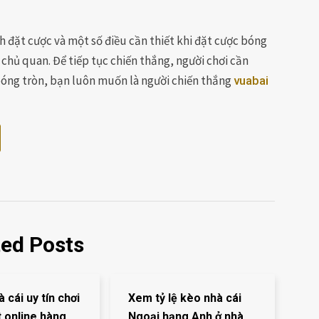
h đặt cược và một số điều cần thiết khi đặt cược bóng
 chủ quan. Để tiếp tục chiến thắng, người chơi cần
i bóng tròn, bạn luôn muốn là người chiến thắng
vuabai
ted Posts
 cái uy tín chơi
Xem tỷ lệ kèo nhà cái
 online hàng
Ngoại hạng Anh ở nhà