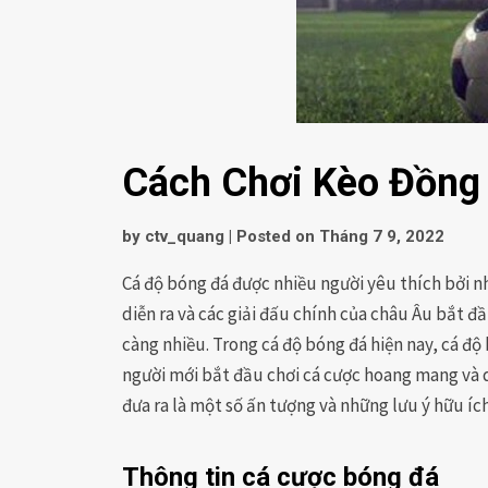
Cách Chơi Kèo Đồng
by
ctv_quang
|
Posted on
Tháng 7 9, 2022
Cá độ bóng đá được nhiều người yêu thích bởi n
diễn ra và các giải đấu chính của châu Âu bắt đầ
càng nhiều. Trong cá độ bóng đá hiện nay, cá độ
người mới bắt đầu chơi cá cược hoang mang và d
đưa ra là một số ấn tượng và những lưu ý hữu íc
Thông tin cá cược bóng đá