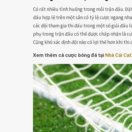
Có rất nhiều tình huống trong mỗi trận đấu. Đặ
đấu hợp lệ trên một sân có tỷ lệ cược ngang nha
các đội tham gia thi đấu trong một số giải đấu l
phụ trong trận đấu có thể được chấp nhận là cư
Cũng khó xác định đội nào có lợi thế hơn khi thi 
Xem thêm cá cược bóng đá tại
Nhà Cái Ca