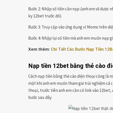
Bước 2: Nhập số tiền cần nạp (anh em sẽ được n
ky 12bet trước đó).
Bước 3: Truy cập vào ứng dụng ví Momo trên điệ
Bước 4: Nhập lại số tiền mà anh em muốn nạp gi
Xem thêm:
Chi Tiết Các Bước Nạp Tiền 1
Nạp tiền 12bet bằng thẻ cào đi
Cách nạp tiền bằng thẻ cào điện thoại cũng là 
mặt khi anh em muốn tham gia trải nghiệm cá cư
thoại, trước tiên anh em cần có link vào 12bet
bước sau đây.