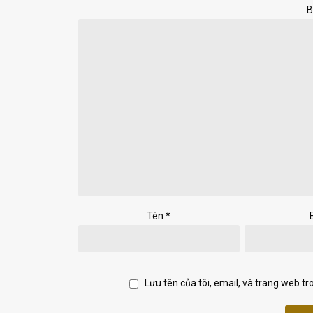
B
Tên
*
Lưu tên của tôi, email, và trang web tro