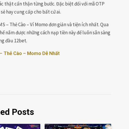
ác thật cẩn thận từng bước. Đặc biệt đối với mã OTP
sẻ hay cung cấp cho bất cứ ai.
S – Thẻ Cào – Ví Momo đơn giản và tiện ích nhất. Qua
hể nắm được những cách nạp tiền này để luôn sẵn sàng
ng đầu 12bet.
 – Thẻ Cào – Momo Dễ Nhất
ted Posts