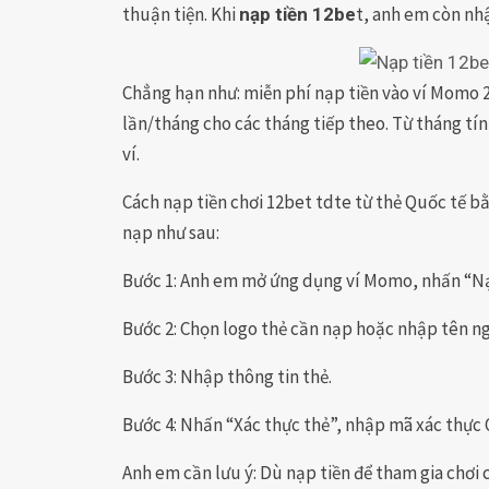
thuận tiện. Khi
t, anh em còn nh
nạp tiền 12be
Chẳng hạn như: miễn phí nạp tiền vào ví Momo 2 
lần/tháng cho các tháng tiếp theo. Từ tháng tín
ví.
Cách nạp tiền chơi 12bet tdte từ thẻ Quốc tế b
nạp như sau:
Bước 1: Anh em mở ứng dụng ví Momo, nhấn “Nạp
Bước 2: Chọn logo thẻ cần nạp hoặc nhập tên ng
Bước 3: Nhập thông tin thẻ.
Bước 4: Nhấn “Xác thực thẻ”, nhập mã xác thực 
Anh em cần lưu ý: Dù nạp tiền để tham gia chơi