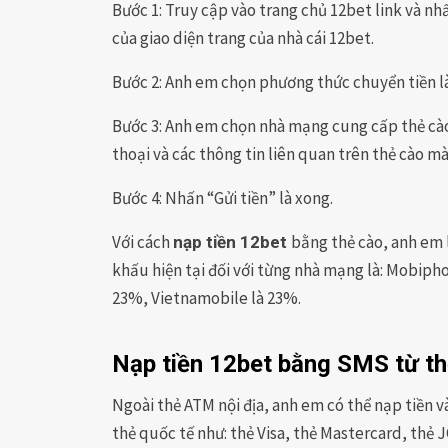
Bước 1: Truy cập vào trang chủ 12bet link và nh
của giao diện trang của nhà cái 12bet.
Bước 2: Anh em chọn phương thức chuyển tiền là
Bước 3: Anh em chọn nhà mạng cung cấp thẻ cào.
thoại và các thông tin liên quan trên thẻ cào 
Bước 4: Nhấn “Gửi tiền” là xong.
Với cách
bằng thẻ cào, anh em 
nạp tiền 12bet
khấu hiện tại đối với từng nhà mạng là: Mobiph
23%, Vietnamobile là 23%.
Nạp tiền 12bet bằng SMS từ th
Ngoài thẻ ATM nội địa, anh em có thể nạp tiền 
thẻ quốc tế như: thẻ Visa, thẻ Mastercard, thẻ J