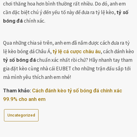
chơi thăng hoa hơn bình thường rất nhiều. Do đó, anh em
cần đặc biệt chú ý đến yếu tố này để đưa ra tỷ lệ kèo,
tỷ số
chính xác.
bóng đá
Qua những chia sẻ trên, anh em đã nắm được cách đưa ra tỷ
lệ kèo bóng đá Châu Á,
, cách đánh kèo
tỷ lệ cá cược châu âu
chuẩn xác nhất rồi chứ? Hãy nhanh tay tham
tỷ số bóng đá
gia đặt kèo cùng nhà cái EUBET cho những trận đấu sắp tới
mà mình yêu thích anh em nhé!
Tham khảo:
Cách đánh kèo tỷ số bóng đá chính xác
99.9% cho anh em
Uncategorized