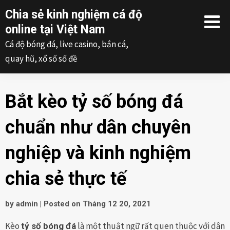
Skip
Chia sẻ kinh nghiệm cá độ
to
online tại Việt Nam
content
Cá độ bóng đá, live casino, bắn cá,
quay hũ, xổ số số đề
Bắt kèo tỷ số bóng đá
chuẩn như dân chuyên
nghiệp và kinh nghiệm
chia sẻ thực tế
by
admin
|
Posted on
Tháng 12 20, 2021
Kèo
là một thuật ngữ rất quen thuộc với dân
tỷ số bóng đá