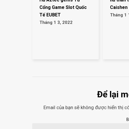
Cổng Game Slot Quốc
Caishen 
Tế EUBET
Tháng 1 
Tháng 1 3, 2022
Để lại m
Email của bạn sẽ không được hiển thị cô
B