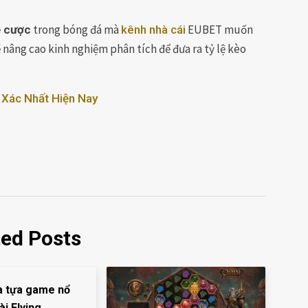
trong bóng đá mà
EUBET muốn
ệ cược
kênh nhà cái
 nâng cao kinh nghiệm phân tích để đưa ra tỷ lệ kèo
 Xác Nhất Hiện Nay
ted Posts
a tựa game nổ
ài Flying