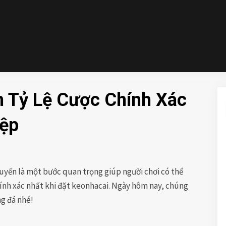
 Tỷ Lệ Cược Chính Xác
iệp
tuyến là một bước quan trọng giúp người chơi có thể
hính xác nhất khi đặt keonhacai. Ngày hôm nay, chúng
ng đá nhé!