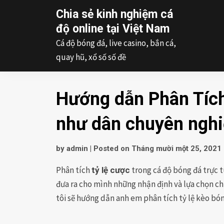
Skip
Chia sẻ kinh nghiệm cá
to
độ online tại Việt Nam
content
Cá độ bóng đá, live casino, bắn cá,
quay hũ, xổ số số đề
Hướng dẫn Phân Tích
như dân chuyên ngh
by
admin
|
Posted on
Tháng mười một 25, 2021
Phân tích
trong cá độ bóng đá trực 
tỷ lệ cược
đưa ra cho mình những nhận định và lựa chọn c
tôi sẽ hướng dẫn anh em phân tích tỷ lệ kèo bó