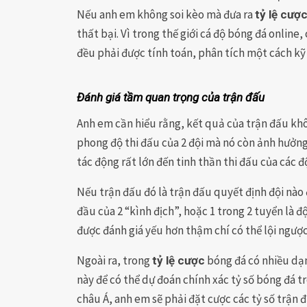
Nếu anh em không soi kèo mà đưa ra
tỷ lệ cượ
thất bại. Vì trong thế giới cá độ bóng đá online
đều phải được tính toán, phân tích một cách kỹ
Đánh giá tầm quan trọng của trận đấu
Anh em cần hiểu rằng, kết quả của trận đấu khô
phong độ thi đấu của 2 đội mà nó còn ảnh hưởng
tác động rất lớn đến tinh thần thi đấu của các độ
Nếu trận đấu đó là trận đấu quyết định đội nào đ
đầu của 2 “kình địch”, hoặc 1 trong 2 tuyển là độ
được đánh giá yếu hơn thậm chí có thể lội ngượ
Ngoài ra, trong
bóng đá có nhiều dạ
tỷ lệ cược
này để có thể dự đoán chính xác tỷ số bóng đá t
châu Á, anh em sẽ phải đặt cược các tỷ số trận đ