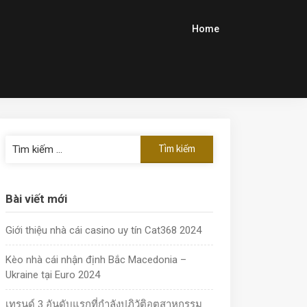
Home
Tìm
kiếm
cho:
Bài viết mới
Giới thiệu nhà cái casino uy tín Cat368 2024
Kèo nhà cái nhận định Bắc Macedonia –
Ukraine tại Euro 2024
เทรนด์ 3 อันดับแรกที่กำลังปฏิวัติอุตสาหกรรม