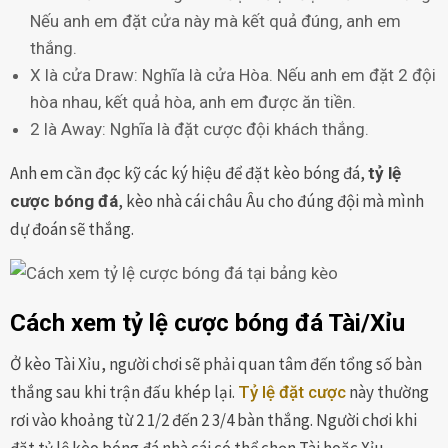
Nếu anh em đặt cửa này mà kết quả đúng, anh em
thắng.
X là cửa Draw: Nghĩa là cửa Hòa. Nếu anh em đặt 2 đội
hòa nhau, kết quả hòa, anh em được ăn tiền.
2 là Away: Nghĩa là đặt cược đội khách thắng.
Anh em cần đọc kỹ các ký hiệu để đặt kèo bóng đá,
tỷ lệ
, kèo nhà cái châu Âu cho đúng đội mà mình
cược bóng đá
dự đoán sẽ thắng.
Cách xem tỷ lệ cược bóng đá Tài/Xỉu
Ở kèo Tài Xỉu, người chơi sẽ phải quan tâm đến tổng số bàn
thắng sau khi trận đấu khép lại.
này thường
Tỷ lệ đặt cược
rơi vào khoảng từ 2 1/2 đến 2 3/4 bàn thắng. Người chơi khi