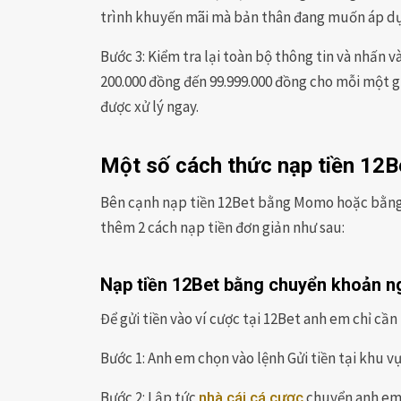
trình khuyến mãi mà bản thân đang muốn áp d
Bước 3: Kiểm tra lại toàn bộ thông tin và nhấn v
200.000 đồng đến 99.999.000 đồng cho mỗi một gi
được xử lý ngay.
Một số cách thức nạp tiền 12B
Bên cạnh nạp tiền 12Bet bằng Momo hoặc bằng t
thêm 2 cách nạp tiền đơn giản như sau:
Nạp tiền 12Bet bằng chuyển khoản n
Để gửi tiền vào ví cược tại 12Bet anh em chỉ c
Bước 1: Anh em chọn vào lệnh Gửi tiền tại khu v
Bước 2: Lập tức
chuyển anh em 
nhà cái cá cược