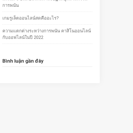
การพนัน
เกมรูเล็ตออนไลน์สดคืออะไร?
ความแตกต่างระหว่างการพนัน คาสิโนออนไลน์
กับออฟไลน์ในปี 2022
Bình luận gần đây