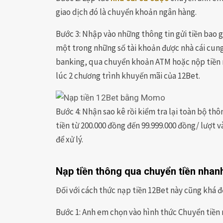
giao dịch đó là chuyển khoản ngân hàng.
Bước 3: Nhập vào những thông tin gửi tiền bao g
một trong những số tài khoản được nhà cái cun
banking, qua chuyển khoản ATM hoặc nộp tiền m
lúc 2 chương trình khuyến mãi của 12Bet.
Bước 4: Nhận sao kê rồi kiểm tra lại toàn bộ thô
tiền từ 200.000 đồng đến 99.999.000 đồng/ lượt 
để xử lý.
Nạp tiền thông qua chuyển tiền nhan
Đối với cách thức nạp tiền 12Bet này cũng khá đ
Bước 1: Anh em chọn vào hình thức Chuyển tiền