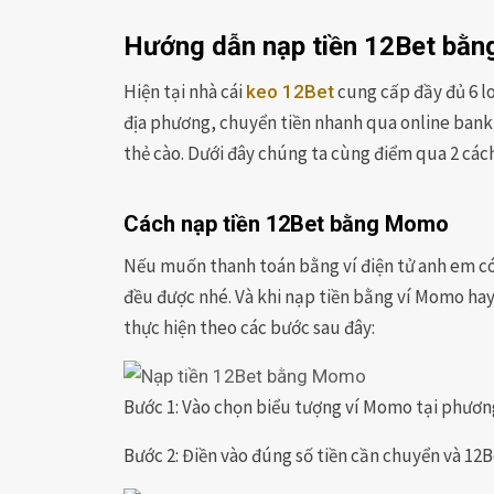
Hướng dẫn nạp tiền 12Bet bằn
Hiện tại nhà cái
cung cấp đầy đủ 6 l
keo 12Bet
địa phương, chuyển tiền nhanh qua online bank
thẻ cào. Dưới đây chúng ta cùng điểm qua 2 các
Cách nạp tiền 12Bet bằng Momo
Nếu muốn thanh toán bằng ví điện tử anh em có
đều được nhé. Và khi nạp tiền bằng ví Momo ha
thực hiện theo các bước sau đây:
Bước 1: Vào chọn biểu tượng ví Momo tại phươn
Bước 2: Điền vào đúng số tiền cần chuyển và 12