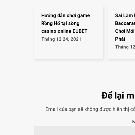
Hướng dẫn chơi game
Sai Lầm 
Rồng Hổ tại sòng
Baccarat
casino online EUBET
Chơi Mớ
Phải
Tháng 12 24, 2021
Tháng 12
Để lại m
Email của bạn sẽ không được hiển thị cô
B