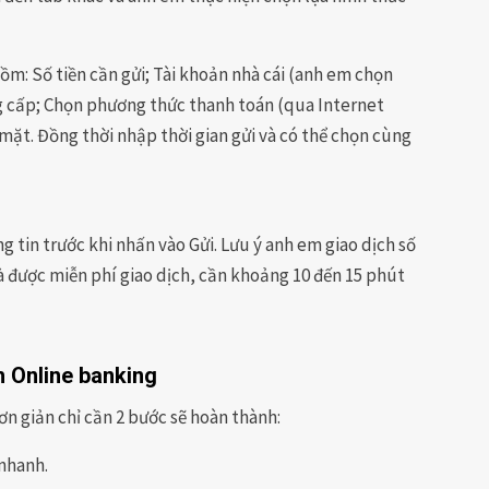
ồm: Số tiền cần gửi; Tài khoản nhà cái (anh em chọn
g cấp; Chọn phương thức thanh toán (qua Internet
ặt. Đồng thời nhập thời gian gửi và có thể chọn cùng
ng tin trước khi nhấn vào Gửi. Lưu ý anh em giao dịch số
và được miễn phí giao dịch, cần khoảng 10 đến 15 phút
h Online banking
ơn giản chỉ cần 2 bước sẽ hoàn thành:
 nhanh.