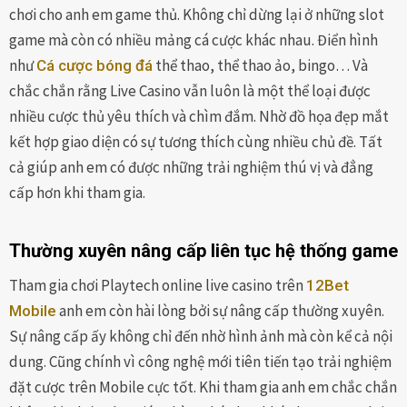
chơi cho anh em game thủ. Không chỉ dừng lại ở những slot
game mà còn có nhiều mảng cá cược khác nhau. Điển hình
như
thể thao, thể thao ảo, bingo… Và
Cá cược bóng đá
chắc chắn rằng Live Casino vẫn luôn là một thể loại được
nhiều cược thủ yêu thích và chìm đắm. Nhờ đồ họa đẹp mắt
kết hợp giao diện có sự tương thích cùng nhiều chủ đề. Tất
cả giúp anh em có được những trải nghiệm thú vị và đẳng
cấp hơn khi tham gia.
Thường xuyên nâng cấp liên tục hệ thống game
Tham gia chơi Playtech online live casino trên
12Bet
anh em còn hài lòng bởi sự nâng cấp thường xuyên.
Mobile
Sự nâng cấp ấy không chỉ đến nhờ hình ảnh mà còn kể cả nội
dung. Cũng chính vì công nghệ mới tiên tiến tạo trải nghiệm
đặt cược trên Mobile cực tốt. Khi tham gia anh em chắc chắn