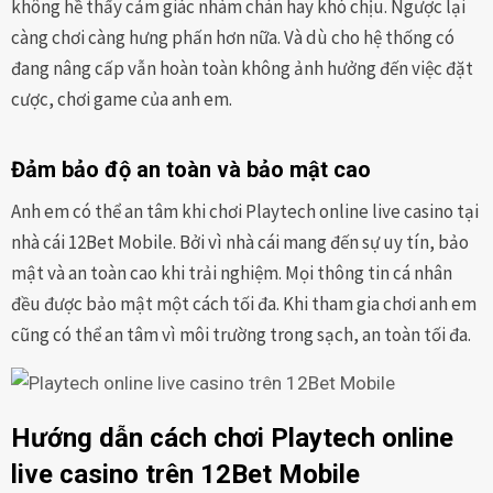
không hề thấy cảm giác nhàm chán hay khó chịu. Ngược lại
càng chơi càng hưng phấn hơn nữa. Và dù cho hệ thống có
đang nâng cấp vẫn hoàn toàn không ảnh hưởng đến việc đặt
cược, chơi game của anh em.
Đảm bảo độ an toàn và bảo mật cao
Anh em có thể an tâm khi chơi Playtech online live casino tại
nhà cái 12Bet Mobile. Bởi vì nhà cái mang đến sự uy tín, bảo
mật và an toàn cao khi trải nghiệm. Mọi thông tin cá nhân
đều được bảo mật một cách tối đa. Khi tham gia chơi anh em
cũng có thể an tâm vì môi trường trong sạch, an toàn tối đa.
Hướng dẫn cách chơi Playtech online
live casino trên 12Bet Mobile