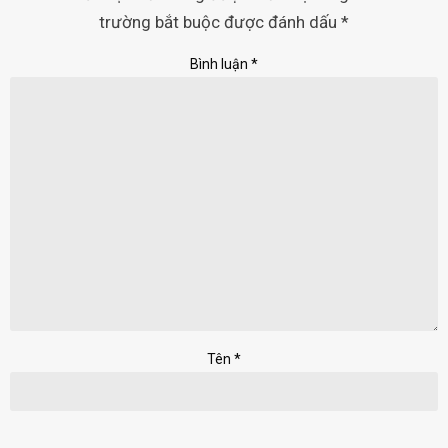
trường bắt buộc được đánh dấu
*
Bình luận
*
Tên
*