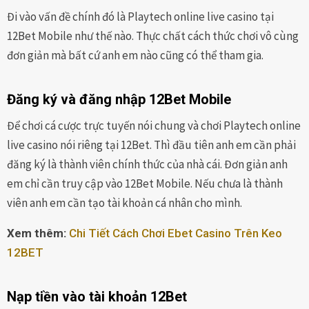
Đi vào vấn đề chính đó là Playtech online live casino tại
12Bet Mobile như thế nào. Thực chất cách thức chơi vô cùng
đơn giản mà bất cứ anh em nào cũng có thể tham gia.
Đăng ký và đăng nhập 12Bet Mobile
Để chơi cá cược trực tuyến nói chung và chơi Playtech online
live casino nói riêng tại 12Bet. Thì đầu tiên anh em cần phải
đăng ký là thành viên chính thức của nhà cái. Đơn giản anh
em chỉ cần truy cập vào 12Bet Mobile. Nếu chưa là thành
viên anh em cần tạo tài khoản cá nhân cho mình.
Xem thêm:
Chi Tiết Cách Chơi Ebet Casino Trên Keo
12BET
Nạp tiền vào tài khoản 12Bet