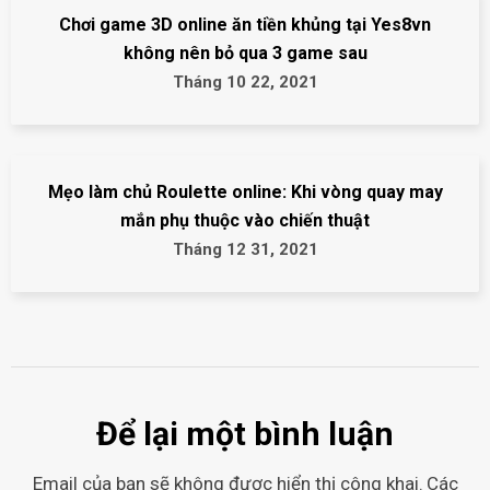
Chơi game 3D online ăn tiền khủng tại Yes8vn
không nên bỏ qua 3 game sau
Tháng 10 22, 2021
Mẹo làm chủ Roulette online: Khi vòng quay may
mắn phụ thuộc vào chiến thuật
Tháng 12 31, 2021
Để lại một bình luận
Email của bạn sẽ không được hiển thị công khai.
Các