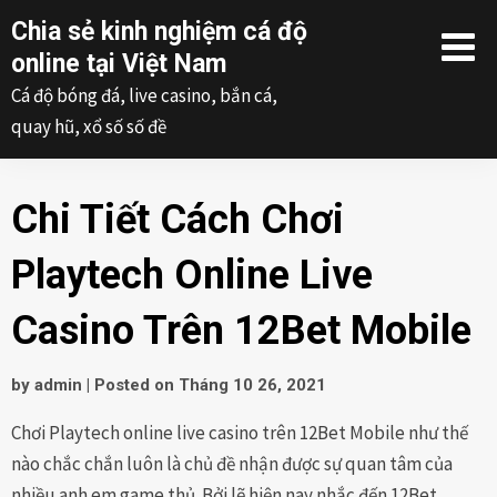
Skip
Chia sẻ kinh nghiệm cá độ
to
online tại Việt Nam
content
Cá độ bóng đá, live casino, bắn cá,
quay hũ, xổ số số đề
Chi Tiết Cách Chơi
Playtech Online Live
Casino Trên 12Bet Mobile
by
admin
|
Posted on
Tháng 10 26, 2021
Chơi Playtech online live casino trên 12Bet Mobile như thế
nào chắc chắn luôn là chủ đề nhận được sự quan tâm của
nhiều anh em game thủ. Bởi lẽ hiện nay nhắc đến 12Bet