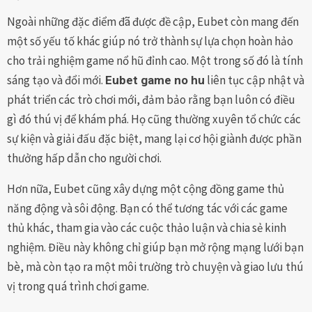
Ngoài những đặc điểm đã được đề cập, Eubet còn mang đến
một số yếu tố khác giúp nó trở thành sự lựa chọn hoàn hảo
cho trải nghiệm game nổ hũ đỉnh cao. Một trong số đó là tính
sáng tạo và đổi mới.
liên tục cập nhật và
Eubet game no hu
phát triển các trò chơi mới, đảm bảo rằng bạn luôn có điều
gì đó thú vị để khám phá. Họ cũng thường xuyên tổ chức các
sự kiện và giải đấu đặc biệt, mang lại cơ hội giành được phần
thưởng hấp dẫn cho người chơi.
Hơn nữa, Eubet cũng xây dựng một cộng đồng game thủ
năng động và sôi động. Bạn có thể tương tác với các game
thủ khác, tham gia vào các cuộc thảo luận và chia sẻ kinh
nghiệm. Điều này không chỉ giúp bạn mở rộng mạng lưới bạn
bè, mà còn tạo ra một môi trường trò chuyện và giao lưu thú
vị trong quá trình chơi game.