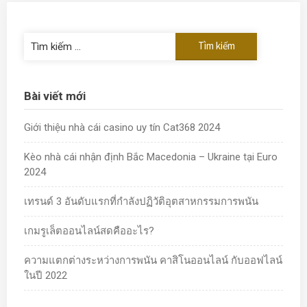
Tìm
kiếm
cho:
Bài viết mới
Giới thiệu nhà cái casino uy tín Cat368 2024
Kèo nhà cái nhận định Bắc Macedonia – Ukraine tại Euro
2024
เทรนด์ 3 อันดับแรกที่กำลังปฏิวัติอุตสาหกรรมการพนัน
เกมรูเล็ตออนไลน์สดคืออะไร?
ความแตกต่างระหว่างการพนัน คาสิโนออนไลน์ กับออฟไลน์
ในปี 2022