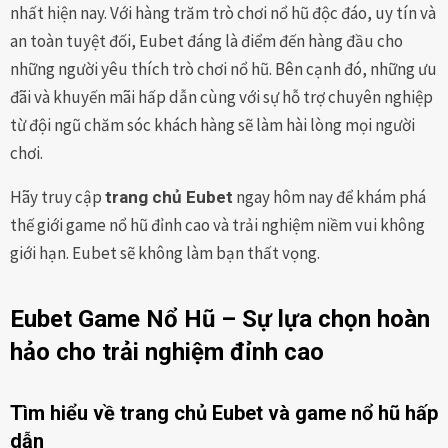
nhất hiện nay. Với hàng trăm trò chơi nổ hũ độc đáo, uy tín và
an toàn tuyệt đối, Eubet đáng là điểm đến hàng đầu cho
những người yêu thích trò chơi nổ hũ. Bên cạnh đó, những ưu
đãi và khuyến mãi hấp dẫn cùng với sự hỗ trợ chuyên nghiệp
từ đội ngũ chăm sóc khách hàng sẽ làm hài lòng mọi người
chơi.
Hãy truy cập
ngay hôm nay để khám phá
trang chủ Eubet
thế giới game nổ hũ đỉnh cao và trải nghiệm niềm vui không
giới hạn. Eubet sẽ không làm bạn thất vọng.
Eubet Game Nổ Hũ – Sự lựa chọn hoàn
hảo cho trải nghiệm đỉnh cao
Tìm hiểu về trang chủ Eubet và game nổ hũ hấp
dẫn