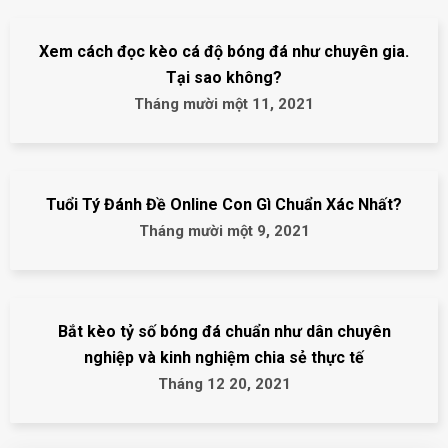
Xem cách đọc kèo cá độ bóng đá như chuyên gia.
Tại sao không?
Tháng mười một 11, 2021
Tuổi Tý Đánh Đề Online Con Gì Chuẩn Xác Nhất?
Tháng mười một 9, 2021
Bắt kèo tỷ số bóng đá chuẩn như dân chuyên
nghiệp và kinh nghiệm chia sẻ thực tế
Tháng 12 20, 2021