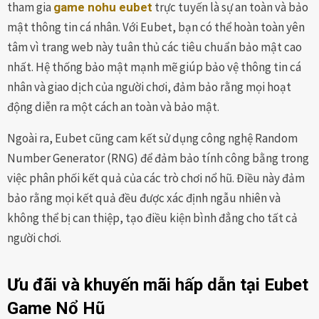
tham gia
trực tuyến là sự an toàn và bảo
game nohu eubet
mật thông tin cá nhân. Với Eubet, bạn có thể hoàn toàn yên
tâm vì trang web này tuân thủ các tiêu chuẩn bảo mật cao
nhất. Hệ thống bảo mật mạnh mẽ giúp bảo vệ thông tin cá
nhân và giao dịch của người chơi, đảm bảo rằng mọi hoạt
động diễn ra một cách an toàn và bảo mật.
Ngoài ra, Eubet cũng cam kết sử dụng công nghệ Random
Number Generator (RNG) để đảm bảo tính công bằng trong
việc phân phối kết quả của các trò chơi nổ hũ. Điều này đảm
bảo rằng mọi kết quả đều được xác định ngẫu nhiên và
không thể bị can thiệp, tạo điều kiện bình đẳng cho tất cả
người chơi.
Ưu đãi và khuyến mãi hấp dẫn tại Eubet
Game Nổ Hũ