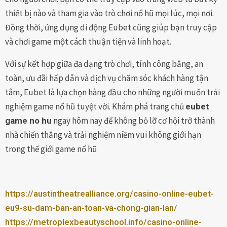
thiết bị nào và tham gia vào trò chơi nổ hũ mọi lúc, mọi nơi.
Đồng thời, ứng dụng di động Eubet cũng giúp bạn truy cập
và chơi game một cách thuận tiện và linh hoạt.
Với sự kết hợp giữa đa dạng trò chơi, tính công bằng, an
toàn, ưu đãi hấp dẫn và dịch vụ chăm sóc khách hàng tận
tâm, Eubet là lựa chọn hàng đầu cho những người muốn trải
nghiệm game nổ hũ tuyệt vời. Khám phá trang chủ
eubet
ngay hôm nay để không bỏ lỡ cơ hội trở thành
game no hu
nhà chiến thắng và trải nghiệm niềm vui không giới hạn
trong thế giới game nổ hũ
https://austintheatrealliance.org/casino-online-eubet-
eu9-su-dam-ban-an-toan-va-chong-gian-lan/
https://metroplexbeautyschool.info/casino-online-