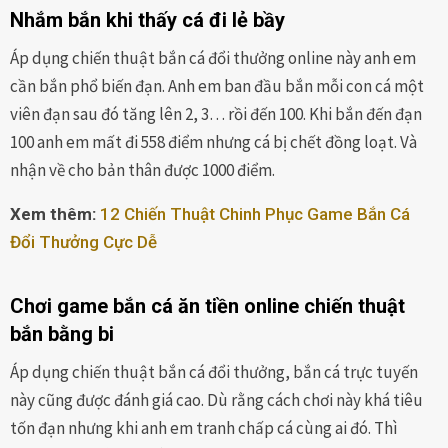
Nhắm bắn khi thấy cá đi lẻ bầy
Áp dụng chiến thuật bắn cá đổi thưởng online này anh em
cần bắn phổ biến đạn. Anh em ban đầu bắn mỗi con cá một
viên đạn sau đó tăng lên 2, 3… rồi đến 100. Khi bắn đến đạn
100 anh em mất đi 558 điểm nhưng cá bị chết đồng loạt. Và
nhận về cho bản thân được 1000 điểm.
Xem thêm:
12 Chiến Thuật Chinh Phục Game Bắn Cá
Đổi Thưởng Cực Dễ
Chơi game bắn cá ăn tiền online chiến thuật
bắn bằng bi
Áp dụng chiến thuật bắn cá đổi thưởng, bắn cá trực tuyến
này cũng được đánh giá cao. Dù rằng cách chơi này khá tiêu
tốn đạn nhưng khi anh em tranh chấp cá cùng ai đó. Thì