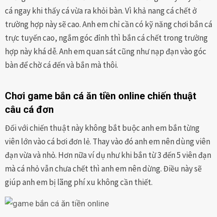
cá ngay khi thấy cá vừa ra khỏi bàn. Vì khả nang cá chết ở
trường hợp này sẽ cao. Anh em chỉ cần có kỹ năng chơi bắn cá
trực tuyến cao, ngắm góc đỉnh thì bắn cá chết trong trường
hợp này khá dễ. Anh em quan sát cũng như nạp đạn vào góc
bàn để chờ cá đến và bắn mà thôi.
Chơi game bắn cá ăn tiền online chiến thuật
câu cá đơn
Đối với chiến thuật này không bắt buộc anh em bắn từng
viên lớn vào cá bơi đơn lẻ. Thay vào đó anh em nên dùng viên
đạn vừa và nhỏ. Hơn nữa ví dụ như khi bắn từ 3 đến 5 viên đạn
mà cá nhỏ vẫn chưa chết thì anh em nên dừng. Điều này sẽ
giúp anh em bị lãng phí xu không cần thiết.