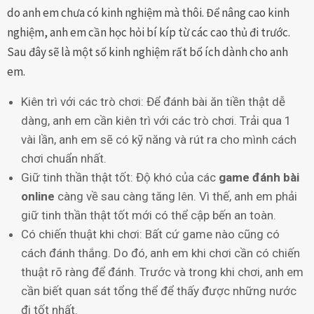
do anh em chưa có kinh nghiệm mà thôi. Để nâng cao kinh
nghiệm, anh em cần học hỏi bí kíp từ các cao thủ đi trước.
Sau đây sẽ là một số kinh nghiệm rất bổ ích dành cho anh
em.
Kiên trì với các trò chơi: Để đánh bài ăn tiền thật dễ
dàng, anh em cần kiên trì với các trò chơi. Trải qua 1
vài lần, anh em sẽ có kỹ năng và rút ra cho mình cách
chơi chuẩn nhất.
Giữ tinh thần thật tốt: Độ khó của các
game đánh bài
online
càng về sau càng tăng lên. Vì thế, anh em phải
giữ tinh thần thật tốt mới có thể cập bến an toàn.
Có chiến thuật khi chơi: Bất cứ game nào cũng có
cách đánh thắng. Do đó, anh em khi chơi cần có chiến
thuật rõ ràng để đánh. Trước và trong khi chơi, anh em
cần biết quan sát tổng thể để thấy được những nước
đi tốt nhất.