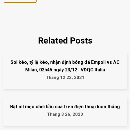
Related Posts
Soi kèo, tỷ lệ kèo, nhận định bóng đá Empoli vs AC
Milan, 02h45 ngày 23/12 | VĐQG Italia
Tháng 12 22, 2021
Bật mí mẹo chơi bầu cua trên điện thoại luôn thắng
Tháng 3 26, 2020