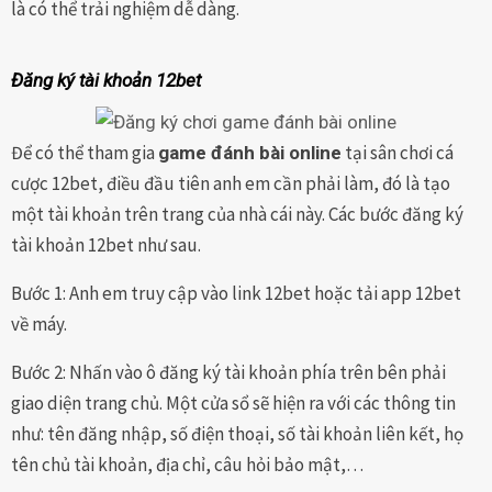
là có thể trải nghiệm dễ dàng.
Đăng ký tài khoản 12bet
Để có thể tham gia
tại sân chơi cá
game đánh bài online
cược 12bet, điều đầu tiên anh em cần phải làm, đó là tạo
một tài khoản trên trang của nhà cái này. Các bước đăng ký
tài khoản 12bet như sau.
Bước 1: Anh em truy cập vào link 12bet hoặc tải app 12bet
về máy.
Bước 2: Nhấn vào ô đăng ký tài khoản phía trên bên phải
giao diện trang chủ. Một cửa sổ sẽ hiện ra với các thông tin
như: tên đăng nhập, số điện thoại, số tài khoản liên kết, họ
tên chủ tài khoản, địa chỉ, câu hỏi bảo mật,…