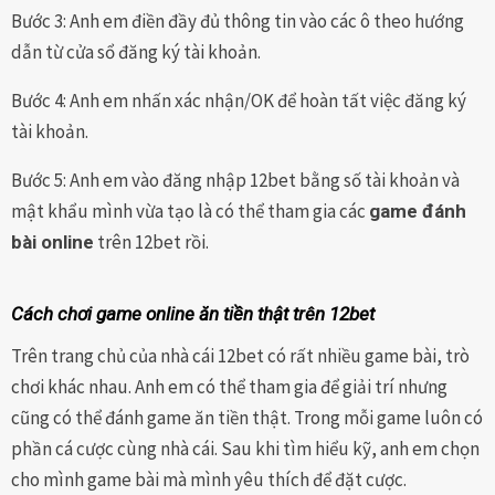
Bước 3: Anh em điền đầy đủ thông tin vào các ô theo hướng
dẫn từ cửa sổ đăng ký tài khoản.
Bước 4: Anh em nhấn xác nhận/OK để hoàn tất việc đăng ký
tài khoản.
Bước 5: Anh em vào đăng nhập 12bet bằng số tài khoản và
mật khẩu mình vừa tạo là có thể tham gia các
game đánh
trên 12bet rồi.
bài online
Cách chơi game online ăn tiền thật trên 12bet
Trên trang chủ của nhà cái 12bet có rất nhiều game bài, trò
chơi khác nhau. Anh em có thể tham gia để giải trí nhưng
cũng có thể đánh game ăn tiền thật. Trong mỗi game luôn có
phần cá cược cùng nhà cái. Sau khi tìm hiểu kỹ, anh em chọn
cho mình game bài mà mình yêu thích để đặt cược.