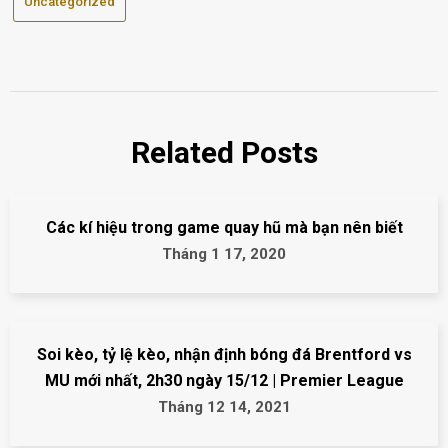
Uncategorized
Related Posts
Các kí hiệu trong game quay hũ mà bạn nên biết
Tháng 1 17, 2020
Soi kèo, tỷ lệ kèo, nhận định bóng đá Brentford vs
MU mới nhất, 2h30 ngày 15/12 | Premier League
Tháng 12 14, 2021