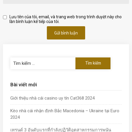
Lưu tên của tôi, email, và trang web trong trình duyệt này cho
lần bình luận kế tiếp của tôi.
Tìm
kiếm
cho:
Bài viết mới
Giới thiệu nhà cái casino uy tín Cat368 2024
Kèo nhà cái nhận định Bắc Macedonia – Ukraine tại Euro
2024
เทรนด์ 3 อันดับแรกที่กำลังปฏิวัติอุตสาหกรรมการพนัน