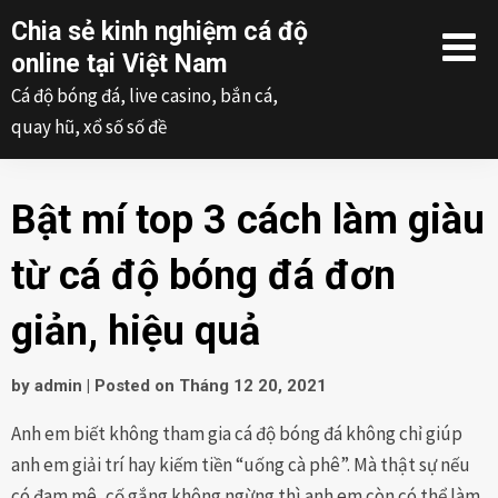
Skip
Chia sẻ kinh nghiệm cá độ
to
online tại Việt Nam
content
Cá độ bóng đá, live casino, bắn cá,
quay hũ, xổ số số đề
Bật mí top 3 cách làm giàu
từ cá độ bóng đá đơn
giản, hiệu quả
by
admin
|
Posted on
Tháng 12 20, 2021
Anh em biết không tham gia cá độ bóng đá không chỉ giúp
anh em giải trí hay kiếm tiền “uống cà phê”. Mà thật sự nếu
có đam mê, cố gắng không ngừng thì anh em còn có thể làm