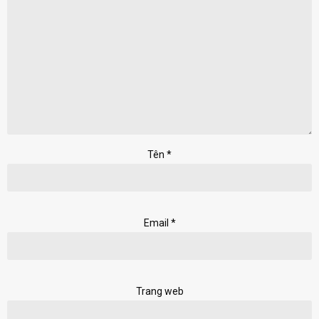
Tên
*
Email
*
Trang web