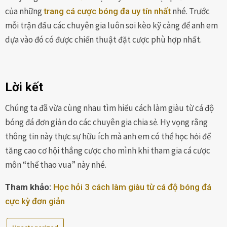
của những
nhé. Trước
trang cá cược bóng đa uy tín nhất
mỗi trận đấu các chuyên gia luôn soi kèo kỹ càng để anh em
dựa vào đó có được chiến thuật đặt cược phù hợp nhất.
Lời kết
Chúng ta đã vừa cùng nhau tìm hiểu cách làm giàu từ cá độ
bóng đá đơn giản do các chuyên gia chia sẻ. Hy vọng rằng
thông tin này thực sự hữu ích mà anh em có thể học hỏi để
tăng cao cơ hội thắng cược cho mình khi tham gia cá cược
môn “thể thao vua” này nhé.
Tham khảo:
Học hỏi 3 cách làm giàu từ cá độ bóng đá
cực kỳ đơn giản