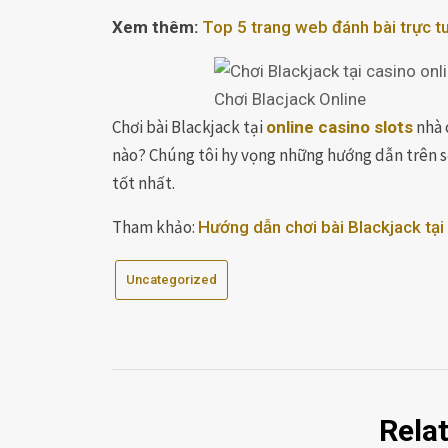
Xem thêm:
Top 5 trang web đánh bài trực tuy
Chơi Blacjack Online
Chơi bài Blackjack tại
nhà 
online casino slots
nào? Chúng tôi hy vọng những hướng dẫn trên sẽ
tốt nhất.
Tham khảo:
Hướng dẫn chơi bài Blackjack tại
Uncategorized
Rela