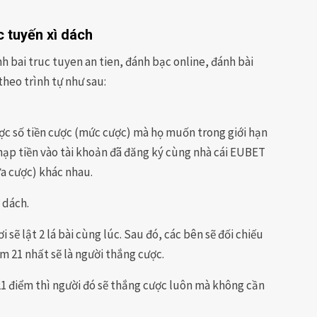
c tuyến xì dách
 bai truc tuyen an tien, đánh bạc online, đánh bài
 theo trình tự như sau:
ược số tiền cược (mức cược) mà họ muốn trong giới hạn
nạp tiền vào tài khoản đã đăng ký cùng nhà cái EUBET
ửa cược) khác nhau.
ì dách.
ơi sẽ lật 2 lá bài cùng lúc. Sau đó, các bên sẽ đối chiếu
ểm 21 nhất sẽ là người thắng cược.
 21 điểm thì người đó sẽ thắng cược luôn mà không cần