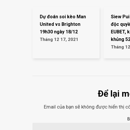
Dự đoán soi kèo Man
Siew Pui 
United vs Brighton
độc quyề
19h30 ngày 18/12
EUBET, 
khủng 5
Tháng 12 17, 2021
Tháng 12
Để lại m
Email của bạn sẽ không được hiển thị cô
B