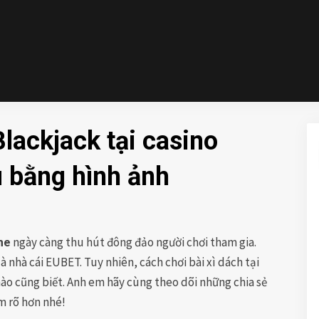
lackjack tại casino
u bằng hình ảnh
ngày càng thu hút đông đảo người chơi tham gia.
ne
là nhà cái EUBET. Tuy nhiên, cách chơi bài xì dách tại
nào cũng biết. Anh em hãy cùng theo dõi những chia sẻ
m rõ hơn nhé!