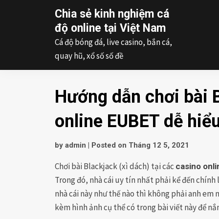
Skip
Chia sẻ kinh nghiệm cá
to
độ online tại Việt Nam
content
Cá độ bóng đá, live casino, bắn cá,
quay hũ, xổ số số đề
Hướng dẫn chơi bài B
online EUBET dễ hiể
by
admin
|
Posted on
Tháng 12 5, 2021
Chơi bài Blackjack (xì dách) tại các
casino onli
Trong đó, nhà cái uy tín nhất phải kể đến chính 
nhà cái này như thế nào thì không phải anh em 
kèm hình ảnh cụ thể có trong bài viết này để nắ