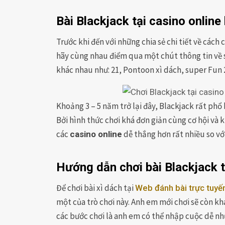
Bài Blackjack tại casino online 
Trước khi đến với những chia sẻ chi tiết về cách
hãy cùng nhau điểm qua một chút thông tin về s
khác nhau như: 21, Pontoon xì dách, super Fun 
Khoảng 3 – 5 năm trở lại đây, Blackjack rất phổ
Bởi hình thức chơi khá đơn giản cùng cơ hội và 
các
dễ thắng hơn rất nhiều so với
casino online
Hướng dẫn chơi bài Blackjack 
Để chơi bài xì dách tại
Web đánh bài trực tuyế
một của trò chơi này. Anh em mới chơi sẽ còn kh
các bước chơi là anh em có thể nhập cuộc dễ như