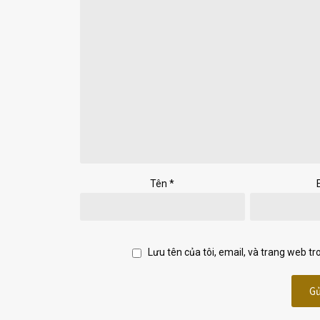
Tên
*
Lưu tên của tôi, email, và trang web tro