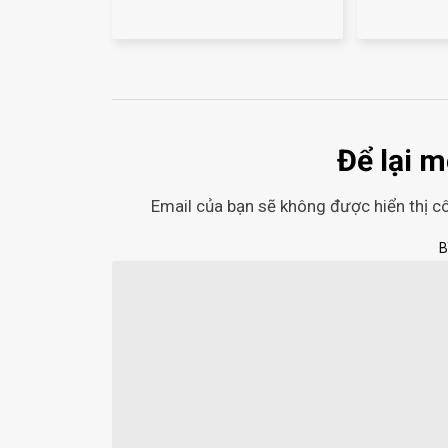
Để lại m
Email của bạn sẽ không được hiển thị cô
B