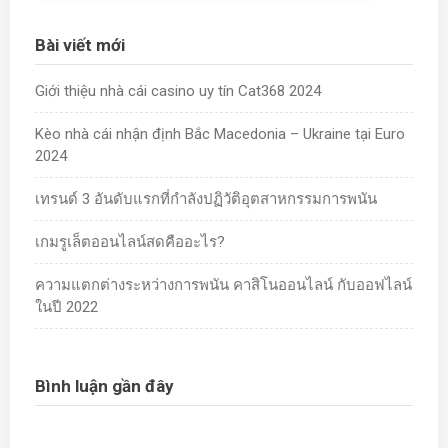
cho:
Bài viết mới
Giới thiệu nhà cái casino uy tín Cat368 2024
Kèo nhà cái nhận định Bắc Macedonia – Ukraine tại Euro
2024
เทรนด์ 3 อันดับแรกที่กำลังปฏิวัติอุตสาหกรรมการพนัน
เกมรูเล็ตออนไลน์สดคืออะไร?
ความแตกต่างระหว่างการพนัน คาสิโนออนไลน์ กับออฟไลน์
ในปี 2022
Bình luận gần đây