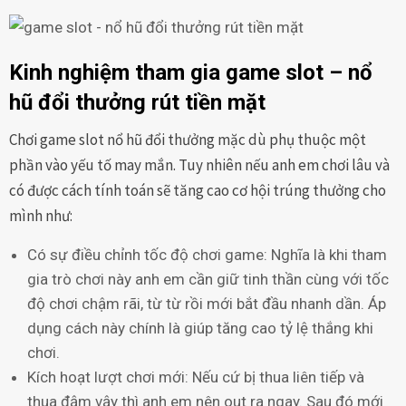
Kinh nghiệm tham gia game slot – nổ
hũ đổi thưởng rút tiền mặt
Chơi game slot nổ hũ đổi thưởng mặc dù phụ thuộc một
phần vào yếu tố may mắn. Tuy nhiên nếu anh em chơi lâu và
có được cách tính toán sẽ tăng cao cơ hội trúng thưởng cho
mình như:
Có sự điều chỉnh tốc độ chơi game: Nghĩa là khi tham
gia trò chơi này anh em cần giữ tinh thần cùng với tốc
độ chơi chậm rãi, từ từ rồi mới bắt đầu nhanh dần. Áp
dụng cách này chính là giúp tăng cao tỷ lệ thắng khi
chơi.
Kích hoạt lượt chơi mới: Nếu cứ bị thua liên tiếp và
thua đậm vậy thì anh em nên out ra ngay. Sau đó mới