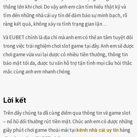
thắng lớn khi chơi. Do vậy anh em cần tìm hiểu thật kỹ và
tìm đến những nhà cái uy tín để đảm bảo sự minh bạch, rõ
ràng kết quả, không xảy ra tình trạng gian lận…
Và EUBET chính là địa chỉ mà anh em có thể an tâm tuyệt đối
trong việc trải nghiệm chơi slot game tại đây. Anh em sẽ được
chơi game vừa vui lại được có nhiều tiền thưởng, thông tin
bảo mật tối đa, được tư vấn hỗ trợ tận tình mọi câu hỏi thắc
mắc cùng anh em nhanh chóng.
Lời kết
Trên đây chúng ta đã cùng điểm qua thông tin về game slot
– nổ hũ đổi thưởng rút tiền mặt. Chúc anh em có được những
giây phút chơi game thoải mái tại
hàng
kênh nhà cái uy tín