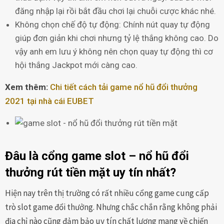
đăng nhập lại rồi bắt đầu chơi lại chuỗi cược khác nhé.
Không chọn chế độ tự động: Chính nút quay tự động
giúp đơn giản khi chơi nhưng tỷ lệ thắng không cao. Do
vậy anh em lưu ý không nên chọn quay tự động thì cơ
hội thắng Jackpot mới càng cao.
Xem thêm:
Chi tiết cách tải game nổ hũ đổi thưởng
2021 tại nhà cái EUBET
Đâu là cổng game slot – nổ hũ đổi
thưởng rút tiền mặt uy tín nhất?
Hiện nay trên thị trường có rất nhiều cổng game cung cấp
trò slot game đổi thưởng. Nhưng chắc chắn rằng không phải
địa chỉ nào cũng đảm bảo uy tín chất lượng mang về chiến