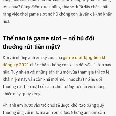
lớn chưa? Cùng điểm qua những chia sẻ dưới đây chắc chắn
rằng việc chơi game slot nổ hũ không còn là vấn đề khó khăn
nữa.
Thế nào là game slot – nổ hũ đổi
thưởng rút tiền mặt?
Đối với những anh em kỳ cựu của
game slot tặng tiền khi
chắc chắn không còn xa lạ đối với cái tên này
đăng ký 2021
nữa. Tuy nhiên với những tân thủ mới vừa tham gia thì có lẽ
khái niệm này vẫn còn khá mới mẻ. Thực chất nổ hũ đổi
thưởng rút tiền mặt có cách chơi tương tự như với những
chiếc máy quay xèng.
Khi anh em bước vào trò chơi sẽ được khởi tạo bằng quỹ
thưởng ứng với mức mà anh em cược. Nhưng anh em cần