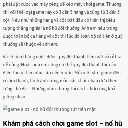
phải đặt cược vào máy xèng để kéo máy chơi game. Thường
thì với thể loại game này có 3 đến 5 hàng và cũng từ 3 đến 5
cột. Nếu như những hàng và cột bắt đầu có hiển thị biểu
tượng thắng nghĩa là nổ hũ đổi thưởng. Anh em nếu trúng
được toàn bộ cả hàng và cột thì lúc đó toàn bộ số tiền ở quỹ
thưởng sẽ thuộc về anh em.
Và số tiền thắng cược được quy đổi thành tiền mặt và rút ra
dễ dàng. Hoặc anh em cũng có thể quy đổi thành thẻ cào
điện thoại theo nhu cầu nếu muốn. Mỗi một slot game đều
có âm thanh, hình ảnh cùng màu sắc khác nhau dựa theo
từng chủ đề… Nhưng nhìn chung thì cách chơi cũng khá
giống nhau.
Khám phá cách chơi game slot – nổ hũ