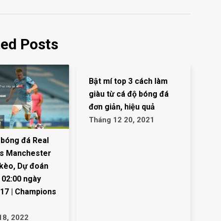
ted Posts
Bật mí top 3 cách làm
giàu từ cá độ bóng đá
đơn giản, hiệu quả
Tháng 12 20, 2021
 bóng đá Real
vs Manchester
i kèo, Dự đoán
 02:00 ngày
17 | Champions
18, 2022