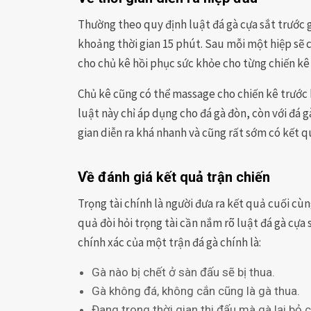
Thường theo quy định luật đá gà cựa sắt trước gi
khoảng thời gian 15 phút. Sau mỗi một hiệp sẽ có
cho chủ kê hồi phục sức khỏe cho từng chiến kê
Chủ kê cũng có thể massage cho chiến kê trước 
luật này chỉ áp dụng cho đá gà đòn, còn với đá g
gian diễn ra khá nhanh và cũng rất sớm có kết q
Về đánh giá kết quả trận chiến
Trọng tài chính là người đưa ra kết quả cuối cù
quả đòi hỏi trọng tài cần nắm rõ luật đá gà cựa 
chính xác của một trận đá gà chính là:
Gà nào bị chết ở sàn đấu sẽ bị thua.
Gà không đá, không cắn cũng là gà thua.
Đang trong thời gian thi đấu mà gà lại bỏ c