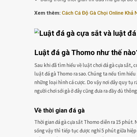
Xem thêm:
Cách Cá Độ Gà Chọi Online Khả
Luật đá gà Thomo như thế nào
Sau khi đã tìm hiểu về luật chơi đá gà cựa sắt, 
luật đá gà Thomo ra sao. Chúng ta nếu tìm hiểu
những loại hình cá cược. Do vậy nơi đây quy tụ r
người chơi sới gà ở đây cũng đưa ra đầy đủ thông
Về thời gian đá gà
Thời gian đá gà cựa sắt Thomo diễn ra 15 phút. 
sống vậy thì tiếp tục được nghỉ 5 phút giữa hiệ