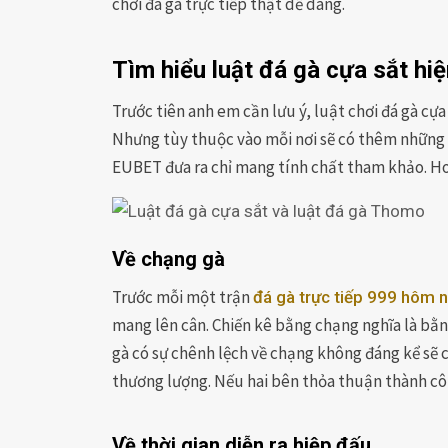
chơi đá gà trực tiếp thật dễ dàng.
Tìm hiểu luật đá gà cựa sắt hiện
Trước tiên anh em cần lưu ý, luật chơi đá gà cựa
Nhưng tùy thuộc vào mỗi nơi sẽ có thêm những q
EUBET đưa ra chỉ mang tính chất tham khảo. Hoà
Về chạng gà
Trước mỗi một trận
đá gà trực tiếp 999 hôm 
mang lên cân. Chiến kê bằng chạng nghĩa là bằn
gà có sự chênh lệch về chạng không đáng kể sẽ c
thương lượng. Nếu hai bên thỏa thuận thành côn
Về thời gian diễn ra hiệp đấu