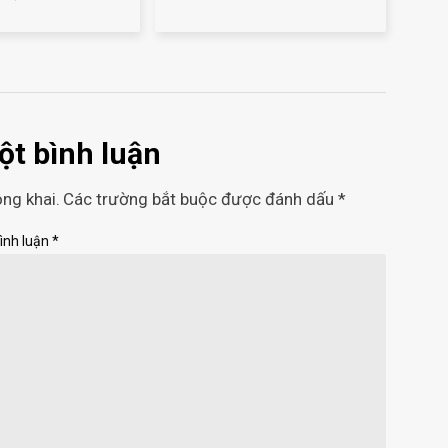
ột bình luận
ng khai.
Các trường bắt buộc được đánh dấu
*
ình luận
*