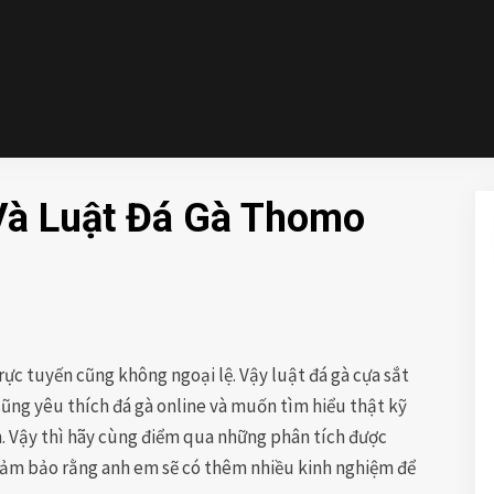
Và Luật Đá Gà Thomo
trực tuyến cũng không ngoại lệ. Vậy luật đá gà cựa sắt
ũng yêu thích đá gà online và muốn tìm hiểu thật kỹ
n. Vậy thì hãy cùng điểm qua những phân tích được
 Đảm bảo rằng anh em sẽ có thêm nhiều kinh nghiệm để