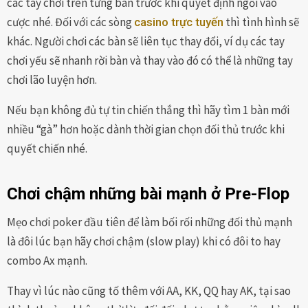
các tay chơi trên từng bàn trước khi quyết định ngồi vào
cược nhé. Đối với các sòng
thì tình hình sẽ
casino trực tuyến
khác. Người chơi các bàn sẽ liên tục thay đổi, ví dụ các tay
chơi yếu sẽ nhanh rời bàn và thay vào đó có thể là những tay
chơi lão luyện hơn.
Nếu bạn không đủ tự tin chiến thắng thì hãy tìm 1 bàn mới
nhiều “gà” hơn hoặc dành thời gian chọn đối thủ trước khi
quyết chiến nhé.
Chơi chậm những bài mạnh ở Pre-Flop
Mẹo chơi poker đầu tiên để làm bối rối những đối thủ mạnh
là đôi lúc bạn hãy chơi chậm (slow play) khi có đôi to hay
combo Ax mạnh.
Thay vì lúc nào cũng tố thêm với AA, KK, QQ hay AK, tại sao