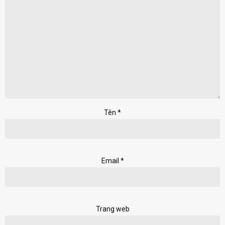
Tên
*
Email
*
Trang web