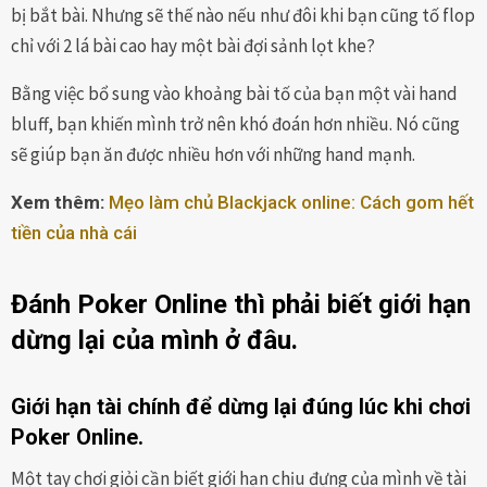
bị bắt bài. Nhưng sẽ thế nào nếu như đôi khi bạn cũng tố flop
chỉ với 2 lá bài cao hay một bài đợi sảnh lọt khe?
Bằng việc bổ sung vào khoảng bài tố của bạn một vài hand
bluff, bạn khiến mình trở nên khó đoán hơn nhiều. Nó cũng
sẽ giúp bạn ăn được nhiều hơn với những hand mạnh.
Xem thêm:
Mẹo làm chủ Blackjack online: Cách gom hết
tiền của nhà cái
Đánh Poker Online thì phải biết giới hạn
dừng lại của mình ở đâu.
Giới hạn tài chính để dừng lại đúng lúc khi chơi
Poker Online.
Một tay chơi giỏi cần biết giới hạn chịu đựng của mình về tài