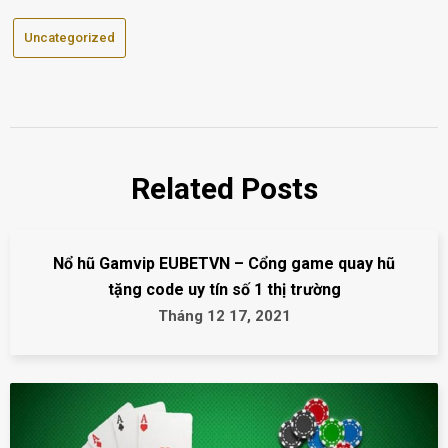
Uncategorized
Related Posts
Nổ hũ Gamvip EUBETVN – Cổng game quay hũ
tặng code uy tín số 1 thị trường
Tháng 12 17, 2021