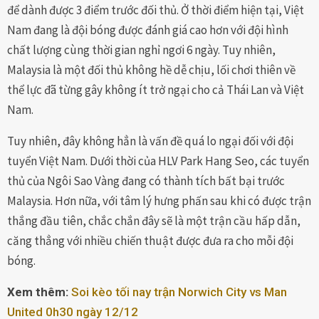
để dành được 3 điểm trước đối thủ. Ở thời điểm hiện tại, Việt
Nam đang là đội bóng được đánh giá cao hơn với đội hình
chất lượng cùng thời gian nghỉ ngơi 6 ngày. Tuy nhiên,
Malaysia là một đối thủ không hề dễ chịu, lối chơi thiên về
thể lực đã từng gây không ít trở ngại cho cả Thái Lan và Việt
Nam.
Tuy nhiên, đây không hẳn là vấn đề quá lo ngại đối với đội
tuyển Việt Nam. Dưới thời của HLV Park Hang Seo, các tuyển
thủ của Ngôi Sao Vàng đang có thành tích bất bại trước
Malaysia. Hơn nữa, với tâm lý hưng phấn sau khi có được trận
thắng đầu tiên, chắc chắn đây sẽ là một trận cầu hấp dẫn,
căng thẳng với nhiều chiến thuật được đưa ra cho mỗi đội
bóng.
Xem thêm:
Soi kèo tối nay trận Norwich City vs Man
United 0h30 ngày 12/12