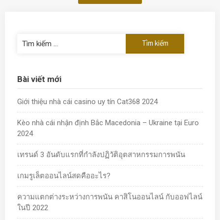
Tìm
kiếm
cho:
Bài viết mới
Giới thiệu nhà cái casino uy tín Cat368 2024
Kèo nhà cái nhận định Bắc Macedonia – Ukraine tại Euro
2024
เทรนด์ 3 อันดับแรกที่กำลังปฏิวัติอุตสาหกรรมการพนัน
เกมรูเล็ตออนไลน์สดคืออะไร?
ความแตกต่างระหว่างการพนัน คาสิโนออนไลน์ กับออฟไลน์
ในปี 2022