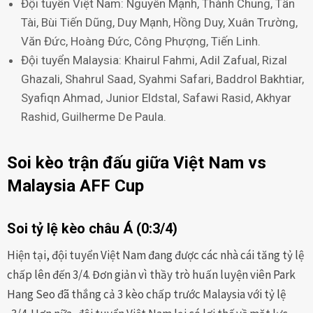
Đội tuyển Việt Nam: Nguyên Mạnh, Thành Chung, Tấn
Tài, Bùi Tiến Dũng, Duy Mạnh, Hồng Duy, Xuân Trường,
Văn Đức, Hoàng Đức, Công Phượng, Tiến Linh.
Đội tuyển Malaysia: Khairul Fahmi, Adil Zafual, Rizal
Ghazali, Shahrul Saad, Syahmi Safari, Baddrol Bakhtiar,
Syafiqn Ahmad, Junior Eldstal, Safawi Rasid, Akhyar
Rashid, Guilherme De Paula.
Soi kèo trận đấu giữa Việt Nam vs
Malaysia AFF Cup
Soi tỷ lệ kèo châu Á (0:3/4)
Hiện tại, đội tuyển Việt Nam đang được các nhà cái tăng tỷ lệ
chấp lên đến 3/4. Đơn giản vì thầy trò huấn luyện viên Park
Hang Seo đã thắng cả 3 kèo chấp trước Malaysia với tỷ lệ