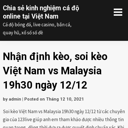
Skip
Chia sẻ kinh nghiệm cá độ
to
online tại Việt Nam
content
Cá độ bóng đá, live casino, bắn cá,
quay hũ, xổ số số đề
Nhận định kèo, soi kèo
Việt Nam vs Malaysia
19h30 ngày 12/12
by
admin
|
Posted on
Tháng 12 10, 2021
Soi kèo Việt Nam vs Malaysia 19h30 ngày 12/12 từ các chuyên
gia của 123live giúp anh em tham khảo được nhiều thông tin
quan trọng, đồng thời đưa ra được quyết định chuẩn xác. Khi