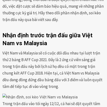
đó, việc đặt cược sẽ đảm bảo hiệu quả, mang về những phần
thưởng cực kỳ giá trị. Hãy theo dõi phần nhận định, soi kèo
trận đấu này qua bài viết sau đây.
Nhận định trước trận đấu giữa Việt
Nam vs Malaysia
Việt Nam và Malaysia sẽ có cuộc đối đầu nhau tại lượt trận
thứ 2 bảng B AFF Cup 2021. Đây là 2 ứng cử viên sáng giá
trong trận đấu này bởi lịch sử họ đều có mặt trong trận
chung kết AFF Cup 2018. Hiện tại, cả Việt Nam vs Malaysia
đều đang đồng đứng đầu bảng đấu với 3 điểm và luôn quyết
tâm để tiếp tục đi vào vòng trong.
Trong trận đấu vào tối ngày 12/12, cả hai sẽ đặt quyết tâm