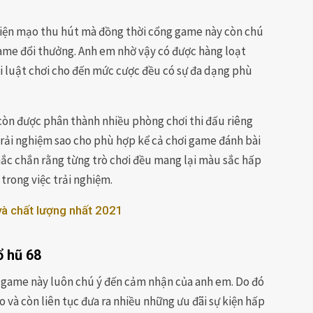
diện mạo thu hút mà đồng thời cổng game này còn chú
ame đổi thưởng. Anh em nhờ vậy có được hàng loạt
ơi luật chơi cho đến mức cược đều có sự đa dạng phù
 còn được phân thành nhiều phòng chơi thi đấu riêng
trải nghiệm sao cho phù hợp kể cả chơi game đánh bài
ắc chắn rằng từng trò chơi đều mang lại màu sắc hấp
trong việc trải nghiệm.
và chất lượng nhất 2021
ổ hũ 68
g game này luôn chú ý đến cảm nhận của anh em. Do đó
và còn liên tục đưa ra nhiều những ưu đãi sự kiện hấp