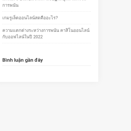
การพนัน
เกมรูเล็ตออนไลน์สดคืออะไร?
ความแตกต่างระหว่างการพนัน คาสิโนออนไลน์
กับออฟไลน์ในปี 2022
Bình luận gần đây