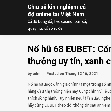
Skip
Chia sẻ kinh nghiệm cá
to
độ online tại Việt Nam
content
Cá độ bóng đá, live casino, bắn cá,
quay hũ, xổ số số đề
Nổ hũ 68 EUBET: Cổ
thưởng uy tín, xanh c
by
admin
|
Posted on
Tháng 12 16, 2021
Nổ hũ 68 được đánh giá chính là một trong số n
hàng đầu thị trường hiện nay. Cũng chính vì lẽ
thích đồng hành. Tuy nhiên nếu là lần đầu nghe 
hãy cùng EUBET theo dõi thông tin sau anh em 