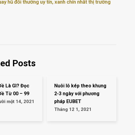
 hũ đổi thưởng uy tín, xanh chín nhất thị trường
ted Posts
Đề Là Gì? Đọc
Nuôi lô kép theo khung
Đề Từ 00 – 99
2-3 ngày với phương
pháp EUBET
ời một 14, 2021
Tháng 12 1, 2021