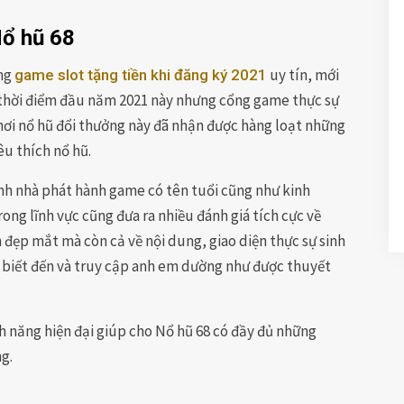
Nổ hũ 68
ổng
uy tín, mới
game slot tặng tiền khi đăng ký 2021
ng thời điểm đầu năm 2021 này nhưng cổng game thực sự
hơi nổ hũ đổi thưởng này đã nhận được hàng loạt những
êu thích nổ hũ.
ính nhà phát hành game có tên tuổi cũng như kinh
ong lĩnh vực cũng đưa ra nhiều đánh giá tích cực về
 đẹp mắt mà còn cả về nội dung, giao diện thực sự sinh
n biết đến và truy cập anh em dường như được thuyết
nh năng hiện đại giúp cho Nổ hũ 68 có đầy đủ những
g.