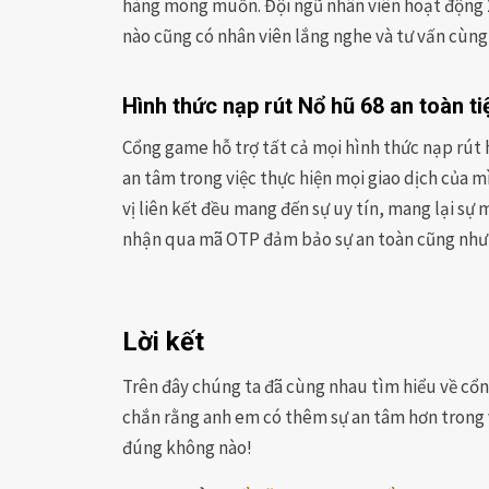
hàng mong muốn. Đội ngũ nhân viên hoạt động 2
nào cũng có nhân viên lắng nghe và tư vấn cùng
Hình thức nạp rút Nổ hũ 68 an toàn tiệ
Cổng game hỗ trợ tất cả mọi hình thức nạp rút h
an tâm trong việc thực hiện mọi giao dịch của 
vị liên kết đều mang đến sự uy tín, mang lại s
nhận qua mã OTP đảm bảo sự an toàn cũng như 
Lời kết
Trên đây chúng ta đã cùng nhau tìm hiểu về cổ
chắn rằng anh em có thêm sự an tâm hơn trong v
đúng không nào!