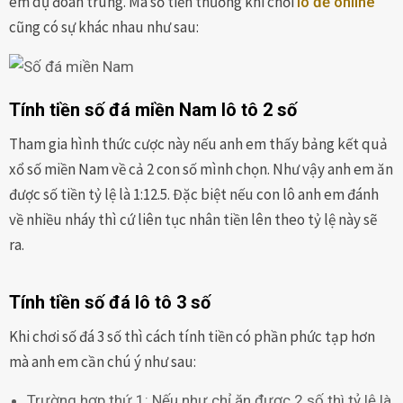
em dự đoán trúng. Mà số tiền thưởng khi chơi
lô đề online
cũng có sự khác nhau như sau:
Tính tiền số đá miền Nam lô tô 2 số
Tham gia hình thức cược này nếu anh em thấy bảng kết quả
xổ số miền Nam về cả 2 con số mình chọn. Như vậy anh em ăn
được số tiền tỷ lệ là 1:12.5. Đặc biệt nếu con lô anh em đánh
về nhiều nháy thì cứ liên tục nhân tiền lên theo tỷ lệ này sẽ
ra.
Tính tiền số đá lô tô 3 số
Khi chơi số đá 3 số thì cách tính tiền có phần phức tạp hơn
mà anh em cần chú ý như sau:
Trường hợp thứ 1: Nếu như chỉ ăn được 2 số thì tỷ lệ là