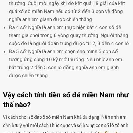
thưởng. Cuối mỗi ngày khi dò kết quả 18 giải của kết
quả xổ số miền Nam nếu có từ 2 đến 3 con về đồng
nghĩa anh em giành được chiến thắng.
Đá 4 số: Nghĩa là anh em thực hiện bắt 4 con số để
tham gia chơi trong 6 vòng quay thưởng. Người thắng
cuộc đó là người đoán trúng được từ 2, 3 đến 4 con lô.
Đá 5 số: Nghĩa là anh em chọn cho mình 5 con số
tương ứng cùng 10 kỳ mở thưởng. Nếu như anh em
bắt trúng 2 đến 5 con lô đồng nghĩa anh em giành
được chiến thắng.
Vậy cách tính tiền số đá miền Nam như
thế nào?
Vì cách chơi số đá xổ số miền Nam khá đa dạng. Nên anh em
cần lưu ý với mỗi cách thức cược và số lượng con số lô tô anh