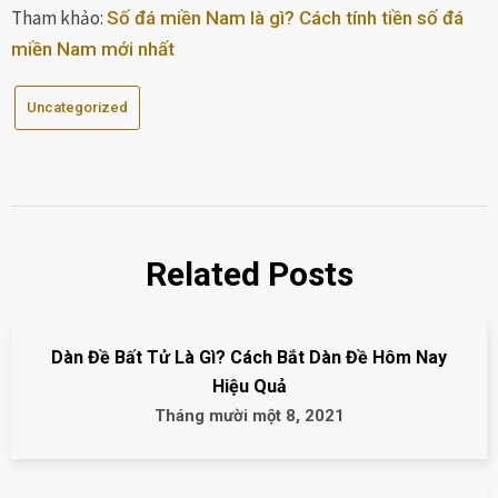
Tham khảo:
Số đá miền Nam là gì? Cách tính tiền số đá
miền Nam mới nhất
Uncategorized
Related Posts
Dàn Đề Bất Tử Là Gì? Cách Bắt Dàn Đề Hôm Nay
Hiệu Quả
Tháng mười một 8, 2021