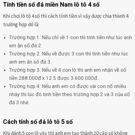
Tính tiền số đá miền Nam lô tô 4 số
Khi chơi lô tô 4 số thì cách tính tiền vì vậy được chia thành 4
trường hợp đó là:
Trường hợp 1: Nếu chỉ về 1 con thì tính tiền như lúc anh
em ăn số đá 2.
Trường hợp 2: Nếu về được 3 con thì tính tiền như lúc
anh em ăn số đá 3.
Trường hợp 3: Nếu về 4 con lô thì anh em nhận về số
tiền 288.000đ x 12.5 được 3.600.000đ.
Trường hợp 4: Nếu anh em có được vài con nổ nhiều
nháy thì lúc đó tính tiền theo trường hợp 2 và 3 của số
đá 3 nhé.
Cách tính số đá lô tô 5 số
Khi đánh 5 con lô vậy thì anh em tạo thành 10 cặp số không