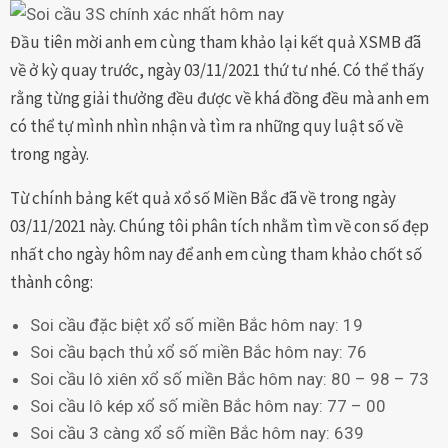
Đầu tiên mời anh em cùng tham khảo lại kết quả XSMB đã
về ở kỳ quay trước, ngày 03/11/2021 thứ tư nhé. Có thể thấy
rằng từng giải thưởng đều được về khá đồng đều mà anh em
có thể tự mình nhìn nhận và tìm ra những quy luật số về
trong ngày.
Từ chính bảng kết quả xổ số Miền Bắc đã về trong ngày
03/11/2021 này. Chúng tôi phân tích nhằm tìm về con số đẹp
nhất cho ngày hôm nay để anh em cùng tham khảo chốt số
thành công:
Soi cầu đặc biệt xổ số miền Bắc hôm nay: 19
Soi cầu bạch thủ xổ số miền Bắc hôm nay: 76
Soi cầu lô xiên xổ số miền Bắc hôm nay: 80 – 98 – 73
Soi cầu lô kép xổ số miền Bắc hôm nay: 77 – 00
Soi cầu 3 càng xổ số miền Bắc hôm nay: 639