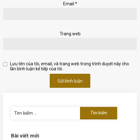
Email
*
Trang web
Lưu tên của tôi, email, và trang web trong trình duyệt này cho
lần bình luận kế tiếp của tôi.
Tìm
kiếm
cho:
Bài viết mới