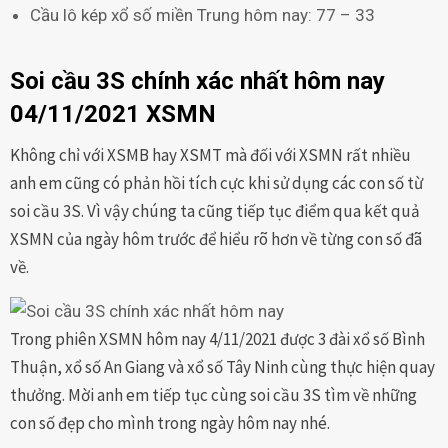
Cầu lô kép xổ số miền Trung hôm nay: 77 – 33
Soi cầu 3S chính xác nhất hôm nay
04/11/2021 XSMN
Không chỉ với XSMB hay XSMT mà đối với XSMN rất nhiều
anh em cũng có phản hồi tích cực khi sử dụng các con số từ
soi cầu 3S. Vì vậy chúng ta cũng tiếp tục điểm qua kết quả
XSMN của ngày hôm trước để hiểu rõ hơn về từng con số đã
về.
Trong phiên XSMN hôm nay 4/11/2021 được 3 đài xổ số Bình
Thuận, xổ số An Giang và xổ số Tây Ninh cùng thực hiện quay
thưởng. Mời anh em tiếp tục cùng soi cầu 3S tìm về những
con số đẹp cho mình trong ngày hôm nay nhé.