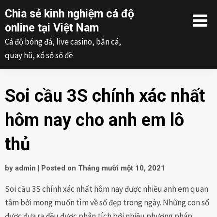
Skip
Chia sẻ kinh nghiệm cá độ
to
online tại Việt Nam
content
Cá độ bóng đá, live casino, bắn cá,
quay hũ, xổ số số đề
Soi cầu 3S chính xác nhất
hôm nay cho anh em lô
thủ
by
admin
|
Posted on
Tháng mười một 10, 2021
Soi cầu 3S chính xác nhất hôm nay được nhiều anh em quan
tâm bởi mong muốn tìm về số đẹp trong ngày. Những con số
được đưa ra đều được phân tích bởi nhiều phương pháp