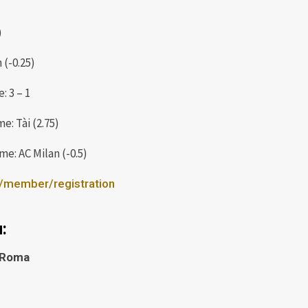
)
 (-0.25)
: 3 – 1
e: Tài (2.75)
me: AC Milan (-0.5)
/member/registration
:
s Roma