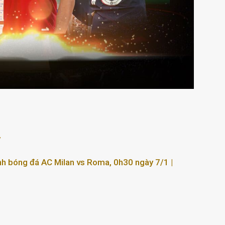
/
ịnh bóng đá AC Milan vs Roma, 0h30 ngày 7/1 |