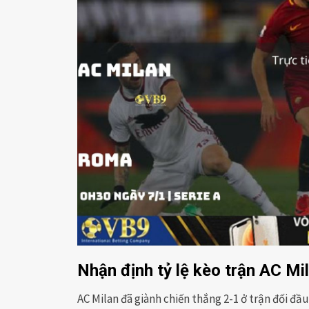
Nhận định tỷ lệ kèo trận AC Mi
AC Milan đã giành chiến thắng 2-1 ở trận đối đầu