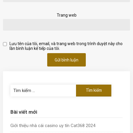
Trang web
Lưu tên của tôi, email, và trang web trong trình duyệt này cho
lần bình luận kế tiếp của tôi.
Tìm
kiếm
cho:
Bài viết mới
Giới thiệu nhà cái casino uy tín Cat368 2024