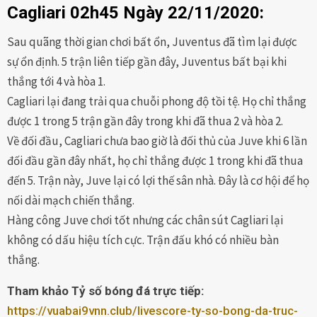
Cagliari 02h45 Ngày 22/11/2020:
Sau quãng thời gian chơi bất ổn, Juventus đã tìm lại được
sự ổn định. 5 trận liên tiếp gần đây, Juventus bất bại khi
thắng tới 4 và hòa 1.
Cagliari lại đang trải qua chuỗi phong độ tồi tệ. Họ chỉ thắng
được 1 trong 5 trận gần đây trong khi đã thua 2 và hòa 2.
Về đối đầu, Cagliari chưa bao giờ là đối thủ của Juve khi 6 lần
đối đầu gần đây nhất, họ chỉ thắng được 1 trong khi đã thua
đến 5. Trận này, Juve lại có lợi thế sân nhà. Đây là cơ hội để họ
nối dài mạch chiến thắng.
Hàng công Juve chơi tốt nhưng các chân sút Cagliari lại
không có dấu hiệu tích cực. Trận đấu khó có nhiều bàn
thắng.
Tham khảo Tỷ số bóng đá trực tiếp:
https://vuabai9vnn.club/livescore-ty-so-bong-da-truc-