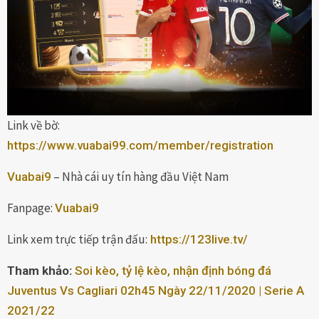
Link về bờ:
https://www.vuabai99.com/member/registration
– Nhà cái uy tín hàng đầu Việt Nam
Vuabai9
Fanpage:
Vuabai9
Link xem trực tiếp trận đấu:
https://123live.tv/
Tham khảo:
Soi kèo, tỷ lệ kèo, nhận định bóng đá
Juventus Vs Cagliari 02h45 Ngày 22/11/2020 | Serie A
2021/22