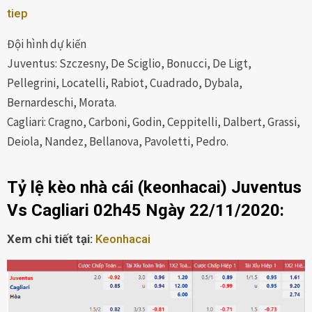
tiep
Đội hình dự kiến
Juventus: Szczesny, De Sciglio, Bonucci, De Ligt,
Pellegrini, Locatelli, Rabiot, Cuadrado, Dybala,
Bernardeschi, Morata.
Cagliari: Cragno, Carboni, Godin, Ceppitelli, Dalbert, Grassi,
Deiola, Nandez, Bellanova, Pavoletti, Pedro.
Tỷ lệ kèo nhà cái (keonhacai) Juventus
Vs Cagliari 02h45 Ngày 22/11/2020:
Xem chi tiết tại:
Keonhacai