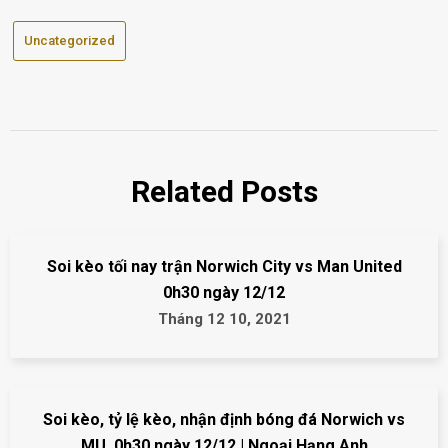
Uncategorized
Related Posts
Soi kèo tối nay trận Norwich City vs Man United
0h30 ngày 12/12
Tháng 12 10, 2021
Soi kèo, tỷ lệ kèo, nhận định bóng đá Norwich vs
MU, 0h30 ngày 12/12 | Ngoại Hạng Anh