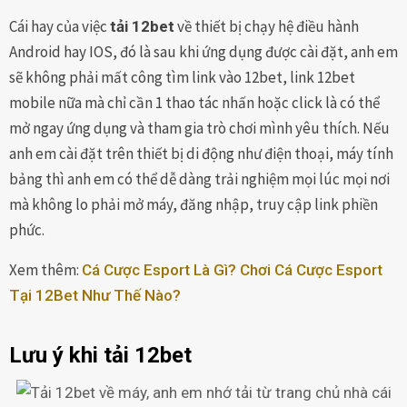
Cái hay của việc
về thiết bị chạy hệ điều hành
tải 12bet
Android hay IOS, đó là sau khi ứng dụng được cài đặt, anh em
sẽ không phải mất công tìm link vào 12bet, link 12bet
mobile nữa mà chỉ cần 1 thao tác nhấn hoặc click là có thể
mở ngay ứng dụng và tham gia trò chơi mình yêu thích. Nếu
anh em cài đặt trên thiết bị di động như điện thoại, máy tính
bảng thì anh em có thể dễ dàng trải nghiệm mọi lúc mọi nơi
mà không lo phải mở máy, đăng nhập, truy cập link phiền
phức.
Xem thêm:
Cá Cược Esport Là Gì? Chơi Cá Cược Esport
Tại 12Bet Như Thế Nào?
Lưu ý khi tải 12bet