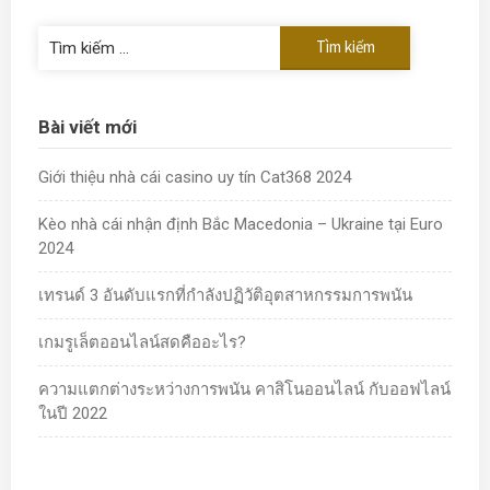
Tìm
kiếm
cho:
Bài viết mới
Giới thiệu nhà cái casino uy tín Cat368 2024
Kèo nhà cái nhận định Bắc Macedonia – Ukraine tại Euro
2024
เทรนด์ 3 อันดับแรกที่กำลังปฏิวัติอุตสาหกรรมการพนัน
เกมรูเล็ตออนไลน์สดคืออะไร?
ความแตกต่างระหว่างการพนัน คาสิโนออนไลน์ กับออฟไลน์
ในปี 2022