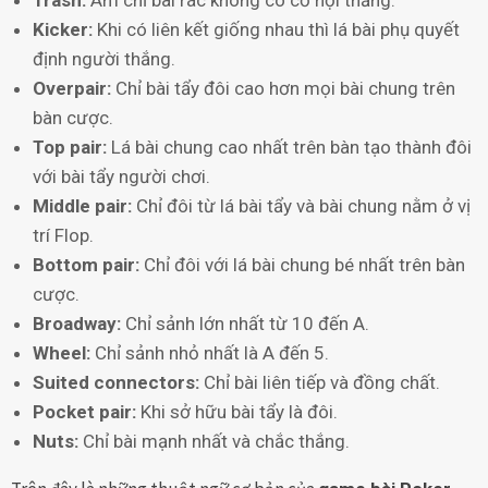
Trash:
Ám chỉ bài rác không có cơ hội thắng.
Kicker:
Khi có liên kết giống nhau thì lá bài phụ quyết
định người thắng.
Overpair:
Chỉ bài tẩy đôi cao hơn mọi bài chung trên
bàn cược.
Top pair:
Lá bài chung cao nhất trên bàn tạo thành đôi
với bài tẩy người chơi.
Middle pair:
Chỉ đôi từ lá bài tẩy và bài chung nằm ở vị
trí Flop.
Bottom pair:
Chỉ đôi với lá bài chung bé nhất trên bàn
cược.
Broadway:
Chỉ sảnh lớn nhất từ 10 đến A.
Wheel:
Chỉ sảnh nhỏ nhất là A đến 5.
Suited connectors:
Chỉ bài liên tiếp và đồng chất.
Pocket pair:
Khi sở hữu bài tẩy là đôi.
Nuts:
Chỉ bài mạnh nhất và chắc thắng.