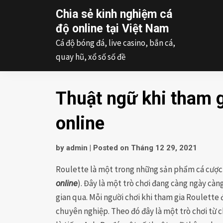
Skip
Chia sẻ kinh nghiệm cá
to
độ online tại Việt Nam
content
Cá độ bóng đá, live casino, bắn cá,
quay hũ, xổ số số đề
Thuật ngữ khi tham g
online
by
admin
|
Posted on
Tháng 12 29, 2021
Roulette là một trong những sản phẩm cá cược 
). Đây là một trò chơi đang càng ngày càn
online
gian qua. Mỗi người chơi khi tham gia Roulette
chuyên nghiệp. Theo đó đây là một trò chơi từ 