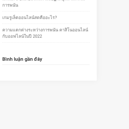
การพนัน
เกมรูเล็ตออนไลน์สดคืออะไร?
ความแตกต่างระหว่างการพนัน คาสิโนออนไลน์
กับออฟไลน์ในปี 2022
Bình luận gần đây