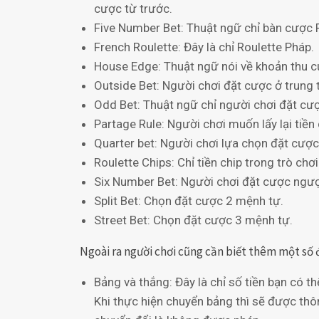
cược từ trước.
Five Number Bet: Thuật ngữ chỉ bàn cược Ro
French Roulette: Đây là chỉ Roulette Pháp.
House Edge: Thuật ngữ nói về khoản thu c
Outside Bet: Người chơi đặt cược ở trung
Odd Bet: Thuật ngữ chỉ người chơi đặt cượ
Partage Rule: Người chơi muốn lấy lại tiề
Quarter bet: Người chơi lựa chọn đặt cượ
Roulette Chips: Chỉ tiền chip trong trò chơ
Six Number Bet: Người chơi đặt cược ngư
Split Bet: Chọn đặt cược 2 mệnh tự.
Street Bet: Chọn đặt cược 3 mệnh tự.
Ngoài ra người chơi cũng cần biết thêm một số 
Bảng và thắng: Đây là chỉ số tiền bạn có t
Khi thực hiện chuyển bảng thì sẽ được thô