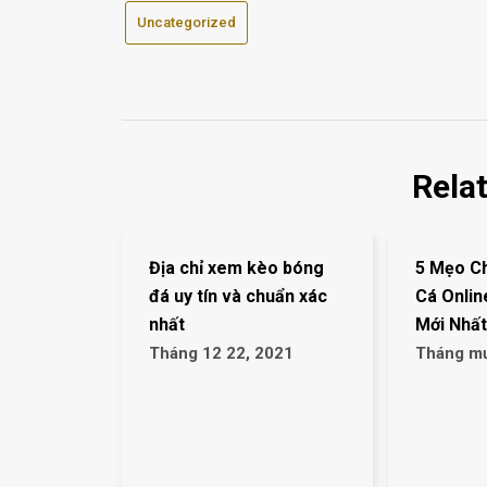
Uncategorized
Rela
Địa chỉ xem kèo bóng
5 Mẹo C
đá uy tín và chuẩn xác
Cá Onlin
nhất
Mới Nhất
Tháng 12 22, 2021
Tháng mư