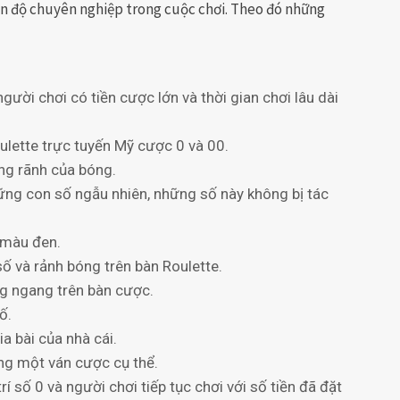
ện độ chuyên nghiệp trong cuộc chơi. Theo đó những
gười chơi có tiền cược lớn và thời gian chơi lâu dài
ulette trực tuyến Mỹ cược 0 và 00.
ờng rãnh của bóng.
ng con số ngẫu nhiên, những số này không bị tác
ó màu đen.
số và rảnh bóng trên bàn Roulette.
g ngang trên bàn cược.
số.
ia bài của nhà cái.
ng một ván cược cụ thể.
rí số 0 và người chơi tiếp tục chơi với số tiền đã đặt