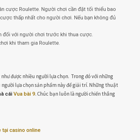
án cược Roulette. Người chơi cần đặt tối thiểu bao
t cược thấp nhất cho người chơi. Nếu bạn không đủ
n đối với người chơi trước khi thua cược.
chơi khi tham gia Roulette.
g như được nhiều người lựa chọn. Trong đó với những
 người lựa chọn sản phẩm này để giải trí. Những thuật
. Chúc bạn luôn là người chiến thắng
hà cái
Vua bài 9
 tại casino online