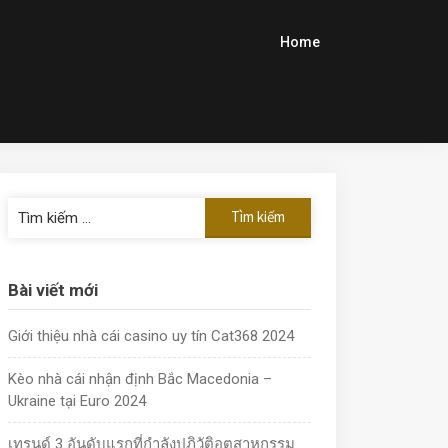
Home
Tìm
kiếm
cho:
Bài viết mới
Giới thiệu nhà cái casino uy tín Cat368 2024
Kèo nhà cái nhận định Bắc Macedonia –
Ukraine tại Euro 2024
เทรนด์ 3 อันดับแรกที่กำลังปฏิวัติอุตสาหกรรม