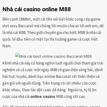
Nhà cái casino online M88
Bên cạnh 188Bet, một cái tên nổi bật khác cung cấp game
slot sexy Baccarat mà chúng tôi muốn chia sẻ tới anh em, đó
là nhà cái M88. Theo giới chuyên gia cho biết: M88 là nhà cái
quốc tế đầu tiên có mặt tại thị trường game cá cược Việt
Nam.
Kênh nhà cái này có hàng nghìn lượt người chơi tham gia trải
nghiệm và cá cược mỗi ngày. M88 có giao diện sòng bài, đánh
bài trực tuyến, đánh bạc online Baccarat rất thân thiện và
gần gũi với người dùng. Trên trang có rất nhiều cửa cược
khác nhau, thao tác đặt cược dễ dàng. Ngoài ra, tỷ lệ ăn
cược của nhà cái
M88 cũng rất cao.
online casino