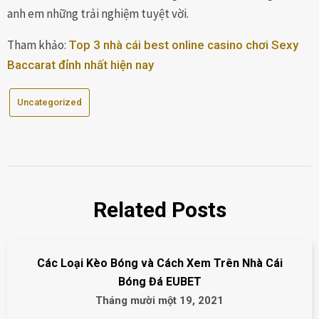
anh em những trải nghiệm tuyệt vời.
Tham khảo:
Top 3 nhà cái best online casino chơi Sexy
Baccarat đỉnh nhất hiện nay
Uncategorized
Related Posts
Các Loại Kèo Bóng và Cách Xem Trên Nhà Cái
Bóng Đá EUBET
Tháng mười một 19, 2021