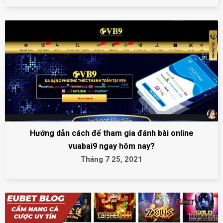
Hướng dẫn cách để tham gia đánh bài online
vuabai9 ngay hôm nay?
Tháng 7 25, 2021