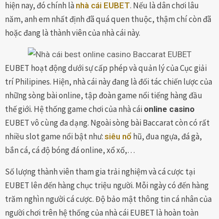
hiện nay, đó chính là
. Nếu là dân chơi lâu
nhà cái EUBET
năm, anh em nhất định đã quá quen thuộc, thậm chí còn đã
hoặc đang là thành viên của nhà cái này.
EUBET hoạt động dưới sự cấp phép và quản lý của Cục giải
trí Philipines. Hiện, nhà cái này đang là đối tác chiến lược của
những sòng bài online, tập đoàn game nổi tiếng hàng đầu
thế giới. Hệ thống game chơi của nhà cái
online casino
EUBET vô cùng đa dạng. Ngoài sòng bài Baccarat còn có rất
nhiều slot game nổi bật như:
hũ, đua ngựa, đá gà,
siêu nổ
bắn cá, cá độ bóng đá online, xổ xố,…
Số lượng thành viên tham gia trải nghiệm và cá cược tại
EUBET lên đến hàng chục triệu người. Mỗi ngày có đến hàng
trăm nghìn người cá cược. Độ bảo mật thông tin cá nhân của
người chơi trên hệ thống của nhà cái EUBET là hoàn toàn