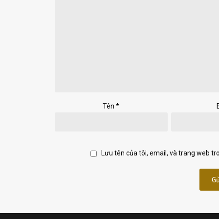
Tên
*
Lưu tên của tôi, email, và trang web tro