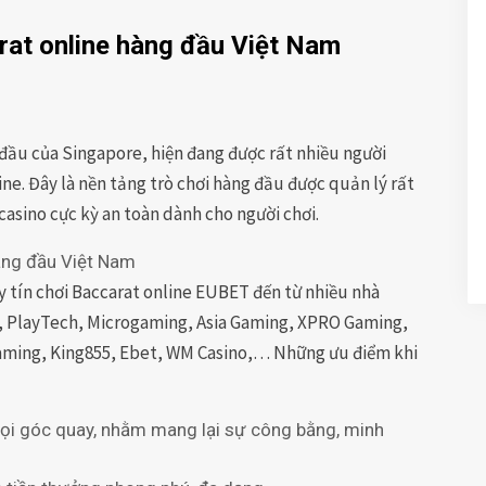
arat online hàng đầu Việt Nam
đầu của Singapore, hiện đang được rất nhiều người
ine. Đây là nền tảng trò chơi hàng đầu được quản lý rất
asino cực kỳ an toàn dành cho người chơi.
y tín chơi Baccarat online EUBET đến từ nhiều nhà
, PlayTech, Microgaming, Asia Gaming, XPRO Gaming,
Gaming, King855, Ebet, WM Casino,… Những ưu điểm khi
ọi góc quay, nhằm mang lại sự công bằng, minh