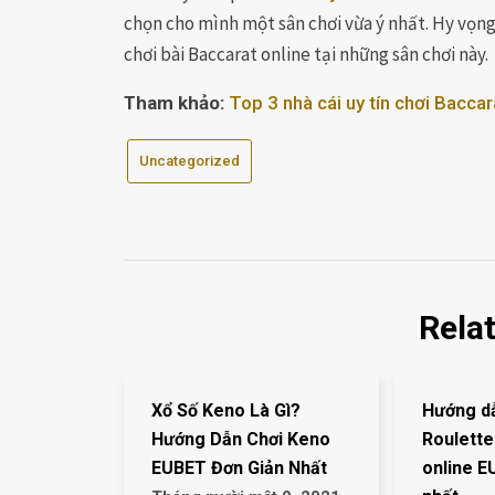
chọn cho mình một sân chơi vừa ý nhất. Hy vọng 
chơi bài Baccarat online tại những sân chơi này.
Tham khảo:
Top 3 nhà cái uy tín chơi Bacca
Uncategorized
Rela
Xổ Số Keno Là Gì?
Hướng d
Hướng Dẫn Chơi Keno
Roulette
EUBET Đơn Giản Nhất
online E