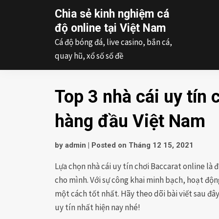
Skip
Chia sẻ kinh nghiệm cá
to
độ online tại Việt Nam
content
Cá độ bóng đá, live casino, bắn cá,
quay hũ, xổ số số đề
Top 3 nhà cái uy tín 
hàng đầu Việt Nam
by
admin
|
Posted on
Tháng 12 15, 2021
Lựa chọn nhà cái uy tín chơi Baccarat online là
cho mình. Với sự công khai minh bạch, hoạt độn
một cách tốt nhất. Hãy theo dõi bài viết sau đây
uy tín nhất hiện nay nhé!