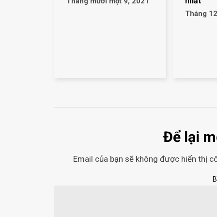
nhất
Tháng mười một 9, 2021
Tháng 12
Để lại m
Email của bạn sẽ không được hiển thị cô
B