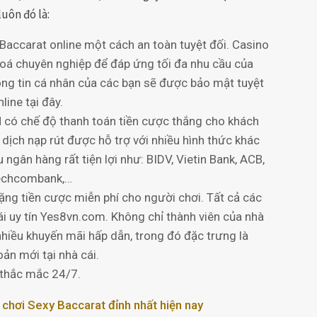
luôn đó là:
Baccarat online một cách an toàn tuyệt đối. Casino
oá chuyên nghiệp để đáp ứng tối đa nhu cầu của
hông tin cá nhân của các bạn sẽ được bảo mật tuyệt
line tại đây.
N có chế độ thanh toán tiền cược thắng cho khách
dịch nạp rút được hỗ trợ với nhiều hình thức khác
ngân hàng rất tiện lợi như: BIDV, Vietin Bank, ACB,
echcombank,…
ặng tiền cược miễn phí cho người chơi. Tất cả các
ái uy tín Yes8vn.com. Không chỉ thành viên của nhà
iều khuyến mãi hấp dẫn, trong đó đặc trưng là
oản mới tại nhà cái.
i thắc mắc 24/7.
 chơi Sexy Baccarat đỉnh nhất hiện nay