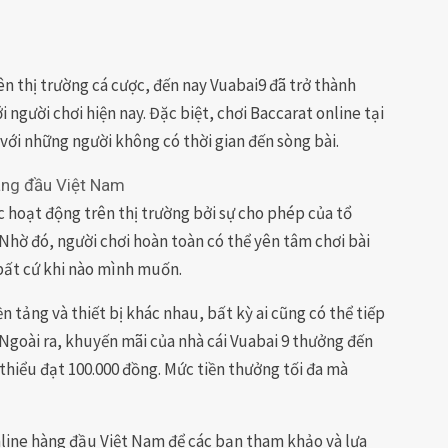
ên thị trường cá cược, đến nay Vuabai9 đã trở thành
người chơi hiện nay. Đặc biệt, chơi Baccarat online tại
với những người không có thời gian đến sòng bài.
c hoạt động trên thị trường bởi sự cho phép của tổ
Nhờ đó, người chơi hoàn toàn có thể yên tâm chơi bài
n bất cứ khi nào mình muốn.
ền tảng và thiết bị khác nhau, bất kỳ ai cũng có thể tiếp
 Ngoài ra, khuyến mãi của nhà cái Vuabai 9 thưởng đến
i thiểu đạt 100.000 đồng. Mức tiền thưởng tối đa mà
line hàng đầu Việt Nam để các bạn tham khảo và lựa