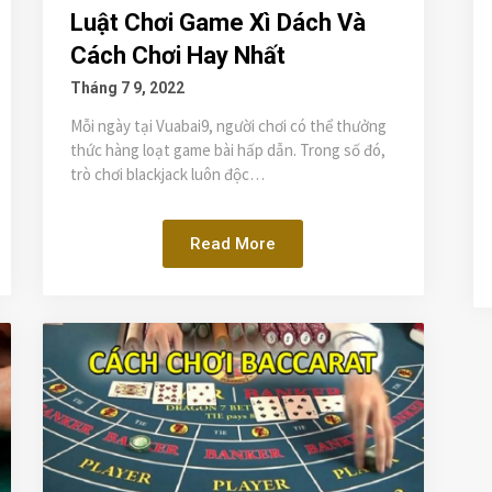
Luật Chơi Game Xì Dách Và
Cách Chơi Hay Nhất
Tháng 7 9, 2022
Mỗi ngày tại Vuabai9, người chơi có thể thưởng
thức hàng loạt game bài hấp dẫn. Trong số đó,
trò chơi blackjack luôn độc…
Read More