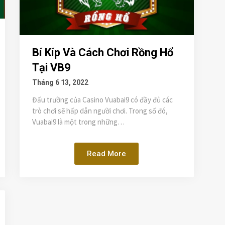
Bí Kíp Và Cách Chơi Rồng Hổ
Tại VB9
Tháng 6 13, 2022
Đấu trường của Casino Vuabai9 có đầy đủ các
trò chơi sẽ hấp dẫn người chơi. Trong số đó,
Vuabai9 là một trong những…
Read More