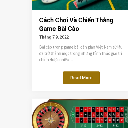
Cách Chơi Và Chiến Thắng
Game Bài Cào
Tháng 7 9, 2022
Bài cào trong game bài dân gian Việt Nam từ lâu
đã trở thành một trong những hình thức giải trí
chính được nhiều…
Read More