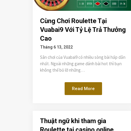
Cùng Chơi Roulette Tại
Vuabai9 Với Tỷ Lệ Trả Thưởng
Cao
Tháng 6 13, 2022
Sân chơi của Vuabai9 có nhiều sòng bài hấp dẫn
nhất. Ngoài những game đánh bài hot thì bạn
không thể bỏ lỡ những…
Read More
Thuật ngữ khi tham gia
Roulette tại casino online